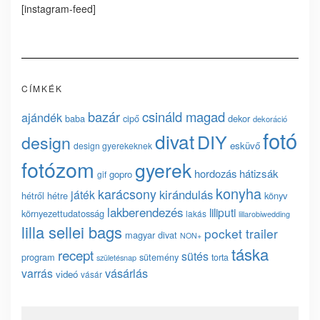
[instagram-feed]
CÍMKÉK
bazár
csináld magad
ajándék
baba
cipő
dekor
dekoráció
fotó
divat
DIY
design
esküvő
design gyerekeknek
fotózom
gyerek
hordozás
hátizsák
gopro
gif
konyha
karácsony
kirándulás
játék
hétről hétre
könyv
lakberendezés
liliputi
környezettudatosság
lakás
lillarobiwedding
lilla sellei bags
pocket trailer
magyar divat
NON+
táska
recept
sütés
program
sütemény
torta
születésnap
vásárlás
varrás
videó
vásár