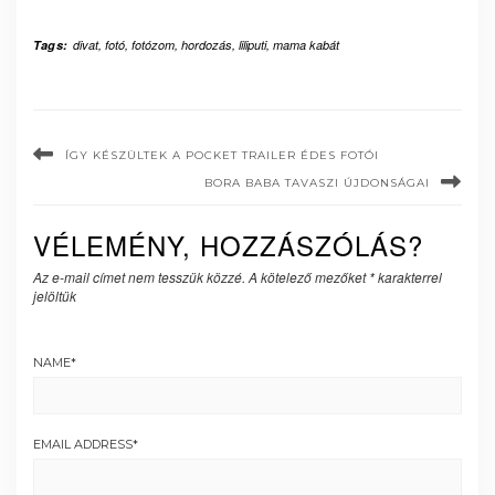
Tags:
divat
,
fotó
,
fotózom
,
hordozás
,
liliputi
,
mama kabát
ÍGY KÉSZÜLTEK A POCKET TRAILER ÉDES FOTÓI
BORA BABA TAVASZI ÚJDONSÁGAI
VÉLEMÉNY, HOZZÁSZÓLÁS?
Az e-mail címet nem tesszük közzé.
A kötelező mezőket
*
karakterrel
jelöltük
NAME
*
EMAIL ADDRESS
*