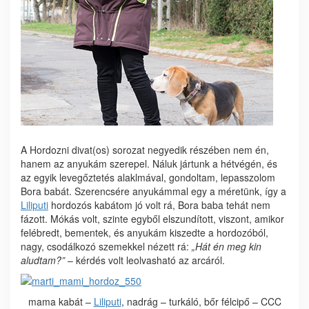
A Hordozni divat(os) sorozat negyedik részében nem én,
hanem az anyukám szerepel. Náluk jártunk a hétvégén, és
az egyik levegőztetés alaklmával, gondoltam, lepasszolom
Bora babát. Szerencsére anyukámmal egy a méretünk, így a
Liliputi
hordozós kabátom jó volt rá, Bora baba tehát nem
fázott. Mókás volt, szinte egyből elszundított, viszont, amikor
felébredt, bementek, és anyukám kiszedte a hordozóból,
nagy, csodálkozó szemekkel nézett rá:
„Hát én meg kin
aludtam?”
– kérdés volt leolvasható az arcáról.
mama kabát –
Liliputi
, nadrág – turkáló, bőr félcipő – CCC