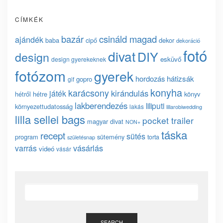
CÍMKÉK
bazár
csináld magad
ajándék
baba
cipő
dekor
dekoráció
fotó
divat
DIY
design
esküvő
design gyerekeknek
fotózom
gyerek
hordozás
hátizsák
gopro
gif
konyha
karácsony
kirándulás
játék
hétről hétre
könyv
lakberendezés
liliputi
környezettudatosság
lakás
lillarobiwedding
lilla sellei bags
pocket trailer
magyar divat
NON+
táska
recept
sütés
program
sütemény
torta
születésnap
vásárlás
varrás
videó
vásár
SEARCH