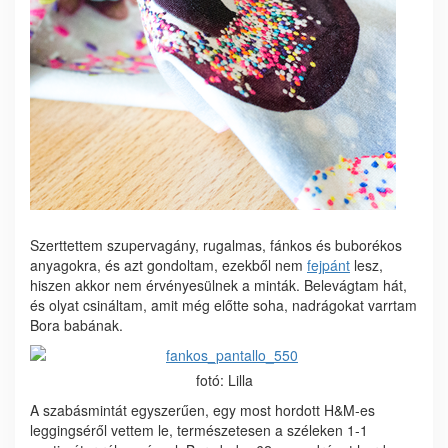
Szerttettem szupervagány, rugalmas, fánkos és buborékos
anyagokra, és azt gondoltam, ezekből nem
fejpánt
lesz,
hiszen akkor nem érvényesülnek a minták. Belevágtam hát,
és olyat csináltam, amit még előtte soha, nadrágokat varrtam
Bora babának.
fotó: Lilla
A szabásmintát egyszerűen, egy most hordott H&M-es
leggingséről vettem le, természetesen a széleken 1-1