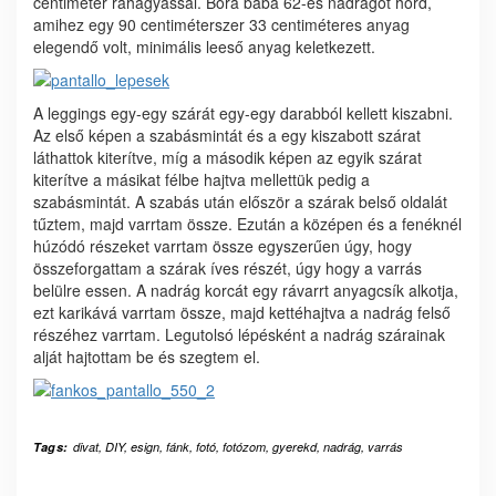
centiméter ráhagyással. Bora baba 62-es nadrágot hord,
amihez egy 90 centiméterszer 33 centiméteres anyag
elegendő volt, minimális leeső anyag keletkezett.
A leggings egy-egy szárát egy-egy darabból kellett kiszabni.
Az első képen a szabásmintát és a egy kiszabott szárat
láthattok kiterítve, míg a második képen az egyik szárat
kiterítve a másikat félbe hajtva mellettük pedig a
szabásmintát. A szabás után először a szárak belső oldalát
tűztem, majd varrtam össze. Ezután a középen és a fenéknél
húzódó részeket varrtam össze egyszerűen úgy, hogy
összeforgattam a szárak íves részét, úgy hogy a varrás
belülre essen. A nadrág korcát egy rávarrt anyagcsík alkotja,
ezt karikává varrtam össze, majd kettéhajtva a nadrág felső
részéhez varrtam. Legutolsó lépésként a nadrág szárainak
alját hajtottam be és szegtem el.
Tags:
divat
,
DIY
,
esign
,
fánk
,
fotó
,
fotózom
,
gyerekd
,
nadrág
,
varrás