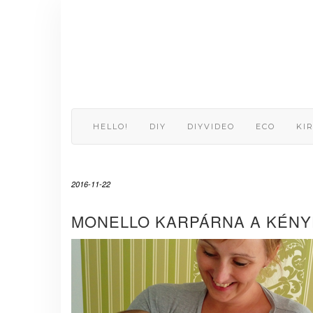
Skip
to
content
HELLO!
DIY
DIYVIDEO
ECO
KI
2016-11-22
MONELLO KARPÁRNA A KÉNY