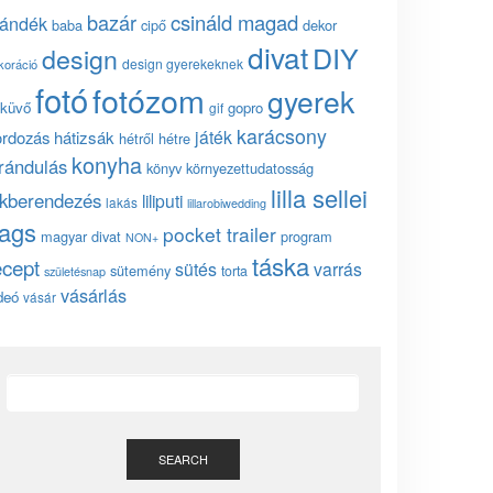
bazár
csináld magad
jándék
baba
cipő
dekor
divat
DIY
design
design gyerekeknek
koráció
fotó
fotózom
gyerek
küvő
gopro
gif
karácsony
játék
ordozás
hátizsák
hétről hétre
konyha
irándulás
könyv
környezettudatosság
lilla sellei
akberendezés
liliputi
lakás
lillarobiwedding
ags
pocket trailer
magyar divat
program
NON+
táska
ecept
sütés
varrás
sütemény
torta
születésnap
vásárlás
deó
vásár
SEARCH