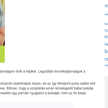
a
de
es
h
k
l
b
r
vi
újdonságon törik a fejüket. Legutóbbi termékújdonságuk a
pőzárral csatolhatjuk össze, és az így létrejövő puha csőbe kell
mes. Előnye, hogy a szoptatás során kimelegedő baba buksija
esebb egy párnán nyugtatni a buksiját, mint az én kissé