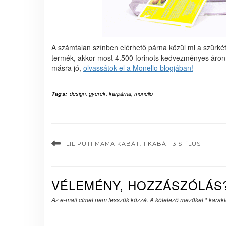
A számtalan színben elérhető párna közül mi a szürkét 
termék, akkor most 4.500 forinots kedvezményes áro
másra jó,
olvassátok el a Monello blogjában!
Tags:
design
,
gyerek
,
karpárna
,
monello
LILIPUTI MAMA KABÁT: 1 KABÁT 3 STÍLUS
VÉLEMÉNY, HOZZÁSZÓLÁS
Az e-mail címet nem tesszük közzé.
A kötelező mezőket
*
karakte