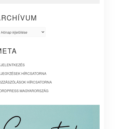
ARCHÍVUM
rchívum
META
EJELENTKEZÉS
EJEGYZÉSEK HÍRCSATORNA
OZZÁSZÓLÁSOK HÍRCSATORNA
ORDPRESS MAGYARORSZÁG