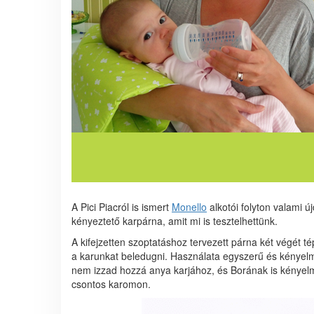
A Pici Piacról is ismert
Monello
alkotói folyton valami 
kényeztető karpárna, amit mi is tesztelhettünk.
A kifejzetten szoptatáshoz tervezett párna két végét té
a karunkat beledugni. Használata egyszerű és kényel
nem izzad hozzá anya karjához, és Borának is kényelm
csontos karomon.