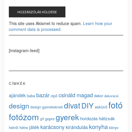
This site uses Akismet to reduce spam.
Learn how your
comment data is processed.
[instagram-feed]
CÍMKÉK
bazár
csináld magad
ajándék
baba
cipő
dekor
dekoráció
fotó
divat
DIY
design
esküvő
design gyerekeknek
fotózom
gyerek
hordozás
hátizsák
gopro
gif
konyha
karácsony
kirándulás
játék
hétről hétre
könyv