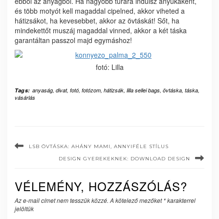
ebből az anyagból. Ha nagyobb túrára indulsz anyukaként,
és több motyót kell magaddal cipelned, akkor viheted a
hátizsákot, ha kevesebbet, akkor az övtáskát! Sőt, ha
mindekettőt muszáj magaddal vinned, akkor a két táska
garantáltan passzol majd egymáshoz!
fotó: Lilla
Tags:
anyaság
,
divat
,
fotó
,
fotózom
,
hátizsák
,
lilla sellei bags
,
övtáska
,
táska
,
vásárlás
LSB ÖVTÁSKA: AHÁNY MAMI, ANNYIFÉLE STÍLUS
DESIGN GYEREKEKNEK: DOWNLOAD DESIGN
VÉLEMÉNY, HOZZÁSZÓLÁS?
Az e-mail címet nem tesszük közzé.
A kötelező mezőket
*
karakterrel
jelöltük