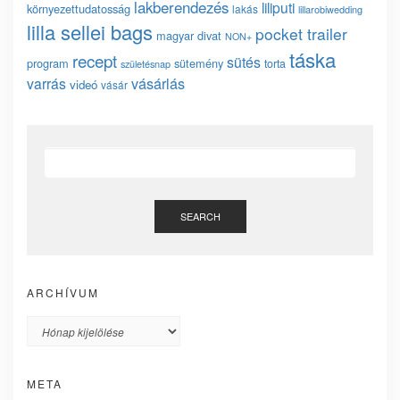
lakberendezés
liliputi
környezettudatosság
lakás
lillarobiwedding
lilla sellei bags
pocket trailer
magyar divat
NON+
táska
recept
sütés
program
sütemény
torta
születésnap
vásárlás
varrás
videó
vásár
SEARCH
ARCHÍVUM
Archívum
META