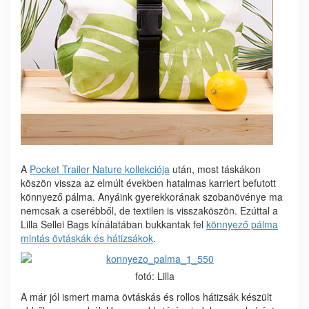
A
Pocket Trailer Nature kollekciója
után, most táskákon
köszön vissza az elmúlt években hatalmas karriert befutott
könnyező pálma. Anyáink gyerekkorának szobanövénye ma
nemcsak a cserébből, de textilen is visszaköszön. Ezúttal a
Lilla Sellei Bags kínálatában bukkantak fel
könnyező pálma
mintás övtáskák és hátizsákok
.
fotó: Lilla
A már jól ismert mama övtáskás és rollos hátizsák készült