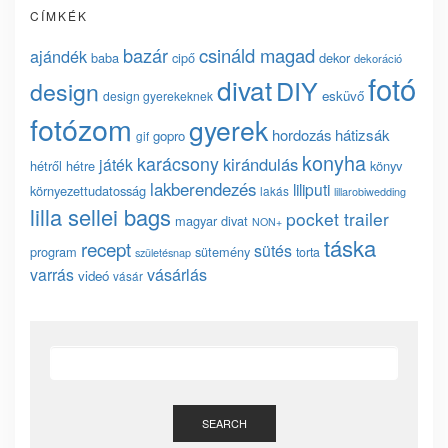
CÍMKÉK
bazár
csináld magad
ajándék
baba
cipő
dekor
dekoráció
fotó
divat
DIY
design
esküvő
design gyerekeknek
fotózom
gyerek
hordozás
hátizsák
gopro
gif
konyha
karácsony
kirándulás
játék
hétről hétre
könyv
lakberendezés
liliputi
környezettudatosság
lakás
lillarobiwedding
lilla sellei bags
pocket trailer
magyar divat
NON+
táska
recept
sütés
program
sütemény
torta
születésnap
vásárlás
varrás
videó
vásár
SEARCH