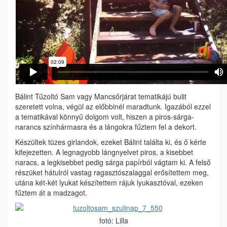
Bálint Tűzoltó Sam vagy Mancsőrjárat tematikájú bulit
szeretett volna, végül az előbbinél maradtunk. Igazából ezzel
a tematikával könnyű dolgom volt, hiszen a piros-sárga-
narancs színhármasra és a lángokra fűztem fel a dekort.
Készültek tüzes girlandok, ezeket Bálint találta ki, és ő kérte
kifejezetten. A legnagyobb lángnyelvet piros, a kisebbet
naracs, a legkisebbet pedig sárga papírból vágtam ki. A felső
részüket hátulról vastag ragasztószalaggal erősítettem meg,
utána két-két lyukat készítettem rájuk lyukasztóval, ezeken
fűztem át a madzagot.
fotó: Lilla