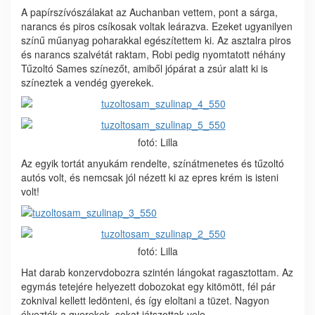
A papírszívószálakat az Auchanban vettem, pont a sárga,
narancs és piros csíkosak voltak leárazva. Ezeket ugyanilyen
színű műanyag poharakkal egészítettem ki. Az asztalra piros
és narancs szalvétát raktam, Robi pedig nyomtatott néhány
Tűzoltó Sames színezőt, amiből jópárat a zsúr alatt ki is
színeztek a vendég gyerekek.
fotó: Lilla
Az egyik tortát anyukám rendelte, színátmenetes és tűzoltó
autós volt, és nemcsak jól nézett ki az epres krém is isteni
volt!
fotó: Lilla
Hat darab konzervdobozra szintén lángokat ragasztottam. Az
egymás tetejére helyezett dobozokat egy kitömött, fél pár
zoknival kellett ledönteni, és így eloltani a tüzet. Nagyon
élvezték a gyerekek, sokat játszottak vele.