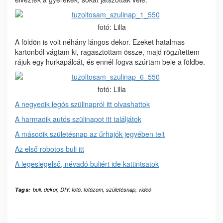
fotó: Lilla
A földön is volt néhány lángos dekor. Ezeket hatalmas
kartonból vágtam ki, ragasztottam össze, majd rögzítettem
rájuk egy hurkapálcát, és ennél fogva szúrtam bele a földbe.
fotó: Lilla
A negyedik legós szülinapról itt olvashattok
A harmadik autós szülinapot itt találjátok
A második születésnap az űrhajók jegyében telt
Az első robotos buli itt
A legeslegelső, névadó buliért ide kattintsatok
Tags:
buli
,
dekor
,
DIY
,
fotó
,
fotózom
,
születésnap
,
videó