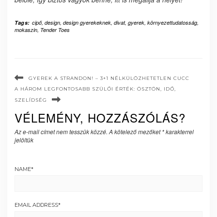
Tags:
cipő
,
design
,
design gyerekeknek
,
divat
,
gyerek
,
környezettudatosság
,
mokaszin
,
Tender Toes
GYEREK A STRANDON! – 3+1 NÉLKÜLÖZHETETLEN CUCC
A HÁROM LEGFONTOSABB SZÜLŐI ÉRTÉK: ÖSZTÖN, IDŐ,
SZELÍDSÉG
VÉLEMÉNY, HOZZÁSZÓLÁS?
Az e-mail címet nem tesszük közzé.
A kötelező mezőket
*
karakterrel
jelöltük
NAME
*
EMAIL ADDRESS
*