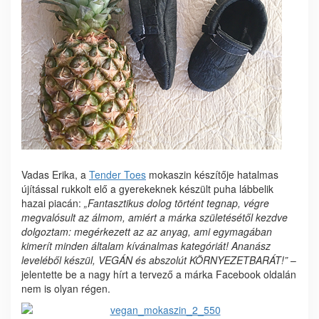
Vadas Erika, a
Tender Toes
mokaszin készítője hatalmas
újítással rukkolt elő a gyerekeknek készült puha lábbelik
hazai piacán:
„Fantasztikus dolog történt tegnap, végre
megvalósult az álmom, amiért a márka születésétől kezdve
dolgoztam: megérkezett az az anyag, ami egymagában
kimerít minden általam kívánalmas kategóriát! Ananász
leveléből készül, VEGÁN és abszolút KÖRNYEZETBARÁT!”
–
jelentette be a nagy hírt a tervező a márka Facebook oldalán
nem is olyan régen.