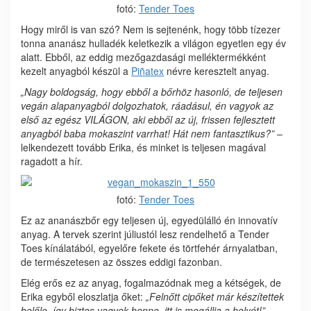
fotó:
Tender Toes
Hogy miről is van szó? Nem is sejtenénk, hogy több tízezer
tonna ananász hulladék keletkezik a világon egyetlen egy év
alatt. Ebből, az eddig mezőgazdasági melléktermékként
kezelt anyagból készül a
Piñatex
névre keresztelt anyag.
„Nagy boldogság, hogy ebből a bőrhöz hasonló, de teljesen
vegán alapanyagból dolgozhatok, ráadásul, én vagyok az
első az egész VILÁGON, aki ebből az új, frissen fejlesztett
anyagból baba mokaszint varrhat! Hát nem fantasztikus?”
–
lelkendezett tovább Erika, és minket is teljesen magával
ragadott a hír.
fotó:
Tender Toes
Ez az ananászbőr egy teljesen új, egyedülálló én innovatív
anyag. A tervek szerint júliustól lesz rendelhető a Tender
Toes kínálatából, egyelőre fekete és törtfehér árnyalatban,
de természetesen az összes eddigi fazonban.
Elég erős ez az anyag, fogalmazódnak meg a kétségek, de
Erika egyből eloszlatja őket:
„Felnőtt cipőket már készítettek
belőle, így biztos vagyok benne, itt is megállja a helyét!”