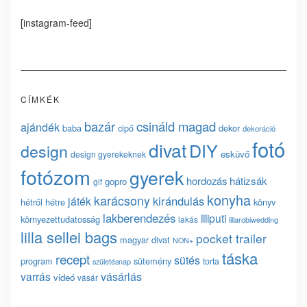
[instagram-feed]
CÍMKÉK
bazár
csináld magad
ajándék
baba
cipő
dekor
dekoráció
fotó
divat
DIY
design
esküvő
design gyerekeknek
fotózom
gyerek
hordozás
hátizsák
gopro
gif
konyha
karácsony
kirándulás
játék
hétről hétre
könyv
lakberendezés
liliputi
környezettudatosság
lakás
lillarobiwedding
lilla sellei bags
pocket trailer
magyar divat
NON+
táska
recept
sütés
program
sütemény
torta
születésnap
vásárlás
varrás
videó
vásár