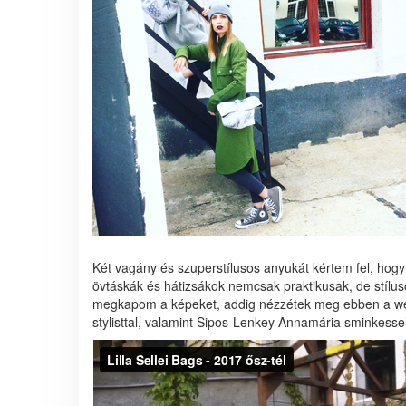
Két vagány és szuperstílusos anyukát kértem fel, ho
övtáskák és hátizsákok nemcsak praktikusak, de stílu
megkapom a képeket, addig nézzétek meg ebben a wer
stylisttal, valamint Sipos-Lenkey Annamária sminkessel