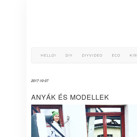
Skip
to
content
HELLO!
DIY
DIYVIDEO
ECO
KI
2017-10-07
ANYÁK ÉS MODELLEK