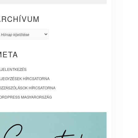
ARCHÍVUM
rchívum
META
EJELENTKEZÉS
EJEGYZÉSEK HÍRCSATORNA
OZZÁSZÓLÁSOK HÍRCSATORNA
ORDPRESS MAGYARORSZÁG