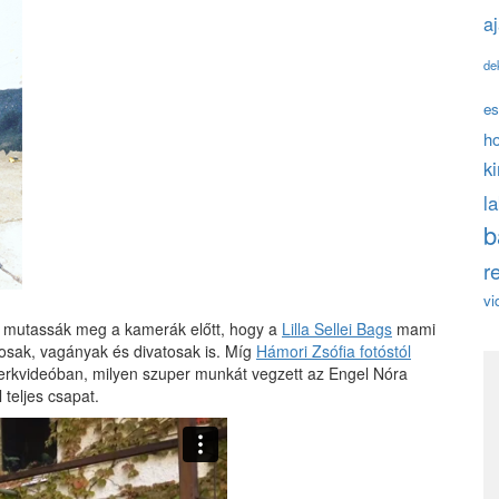
a
de
es
h
k
l
b
r
vi
gy mutassák meg a kamerák előtt, hogy a
Lilla Sellei Bags
mami
sosak, vagányak és divatosak is. Míg
Hámori Zsófia fotóstól
kvideóban, milyen szuper munkát vegzett az Engel Nóra
 teljes csapat.