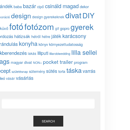
bazár
csináld magad
jándék
baba
cipő
dekor
divat
DIY
design
design gyerekeknek
koráció
fotó
fotózom
gyerek
küvő
gopro
gif
karácsony
játék
ordozás
hátizsák
hétről hétre
konyha
irándulás
könyv
környezettudatosság
lilla sellei
akberendezés
liliputi
lakás
lillarobiwedding
ags
pocket trailer
magyar divat
program
NON+
táska
ecept
sütés
varrás
sütemény
torta
születésnap
vásárlás
deó
vásár
SEARCH