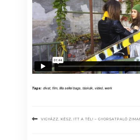
Tags:
divat
,
film
,
lilla sellei bags
,
táskák
,
videó
,
werk
VIGYÁZZ, KÉSZ, ITT A TÉL! – GYORSATPALÓ ZI