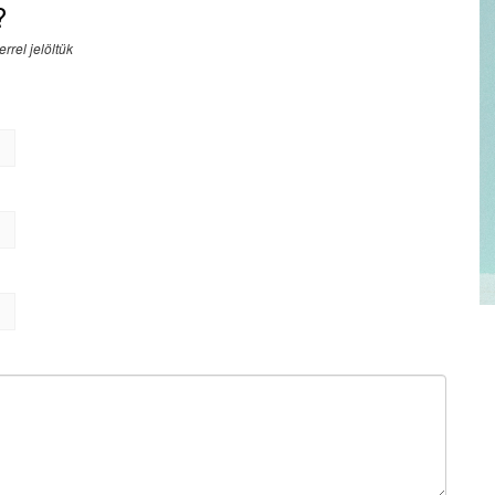
?
rrel jelöltük