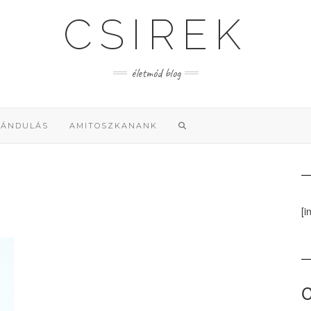
CSIREK
életmód blog
RÁNDULÁS
AMITOSZKANANK
[i