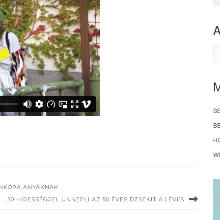
A
B
B
H
W
MANKÓRA ANYÁKNAK
50 HÍRESSÉGGEL ÜNNEPLI AZ 50 ÉVES DZSEKIT A LEVI’S