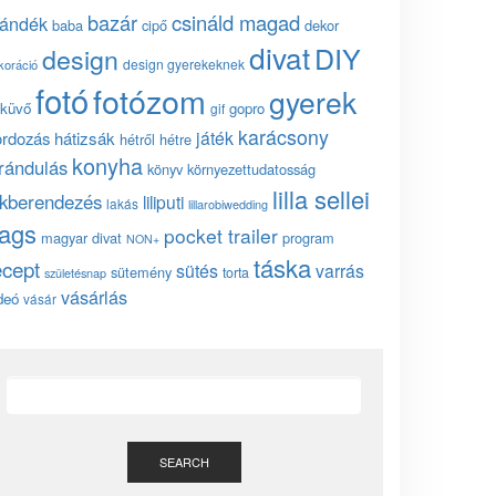
bazár
csináld magad
jándék
baba
cipő
dekor
divat
DIY
design
design gyerekeknek
koráció
fotó
fotózom
gyerek
küvő
gopro
gif
karácsony
játék
ordozás
hátizsák
hétről hétre
konyha
irándulás
könyv
környezettudatosság
lilla sellei
akberendezés
liliputi
lakás
lillarobiwedding
ags
pocket trailer
magyar divat
program
NON+
táska
ecept
sütés
varrás
sütemény
torta
születésnap
vásárlás
deó
vásár
SEARCH