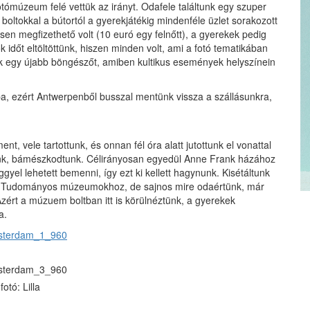
otómúzeum felé vettük az irányt. Odafele találtunk egy szuper
ign boltokkal a bútortól a gyerekjátékig mindenféle üzlet sorakozott
esen megfizethető volt (10 euró egy felnőtt), a gyerekek pedig
időt eltöltöttünk, hiszen minden volt, ami a fotó tematikában
ek egy újabb böngészőt, amiben kultikus események helyszínein
 ezért Antwerpenből busszal mentünk vissza a szállásunkra,
t, vele tartottunk, és onnan fél óra alatt jutottunk el vonattal
k, bámészkodtunk. Célirányosan egyedül Anne Frank házához
yel lehetett bemenni, így ezt ki kellett hagynunk. Kisétáltunk
és Tudományos múzeumokhoz, de sajnos mire odaértünk, már
ért a múzuem boltban itt is körülnéztünk, a gyerekek
a.
fotó: Lilla