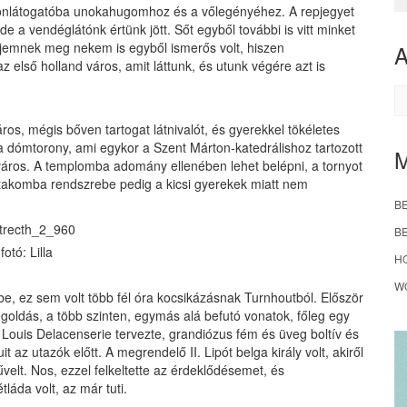
konlátogatóba unokahugomhoz és a vőlegényéhez. A repjegyet
de a vendéglátónk értünk jött. Sőt egyből további is vitt minket
rjemnek meg nekem is egyből ismerős volt, hiszen
az első holland város, amit láttunk, és utunk végére azt is
A
os, mégis bőven tartogat látnivalót, és gyerekkel tökéletes
a dómtorony, ami egykor a Szent Márton-katedrálishoz tartozott
lváros. A templomba adomány ellenében lehet belépni, a tornyot
 katakomba rendszrebe pedig a kicsi gyerekek miatt nem
B
B
fotó: Lilla
H
W
, ez sem volt több fél óra kocsikázásnak Turnhoutból. Először
ldás, a több szinten, egymás alá befutó vonatok, főleg egy
 Louis Delacenserie tervezte, grandiózus fém és üveg boltív és
 az utazók előtt. A megrendelő II. Lipót belga király volt, akiről
elt. Nos, ezzel felkeltette az érdeklődésemet, és
tláda volt, az már tuti.