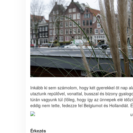
Inkább ki sem számolom, hogy két gyerekkel öt nap ala
utaztunk repülővel, vonattal, busszal és bizony gyalog
túrán vagyunk túl (főleg, hogy így az ünnepek elé időz
eddig nem tette, fedezze fel Belgiumot és Hollandiát
Érkezés