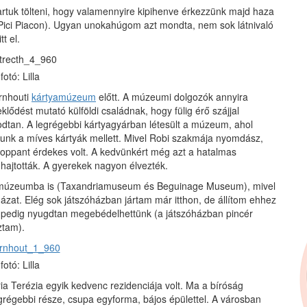
rtuk tölteni, hogy valamennyire kipihenve érkezzünk majd haza
Pici Piacon). Ugyan unokahúgom azt mondta, nem sok látnivaló
t el.
fotó: Lilla
urnhouti
kártyamúzeum
előtt. A múzeumi dolgozók annyira
klődést mutató külföldi családnak, hogy fülig érő szájjal
odtan. A legrégebbi kártyagyárban létesült a múzeum, ahol
unk a míves kártyák mellett. Mivel Robi szakmája nyomdász,
oppant érdekes volt. A kedvünkért még azt a hatalmas
 hajtották. A gyerekek nagyon élvezték.
ik múzeumba is (Taxandriamuseum és Beguinage Museum), mivel
óházat. Elég sok játszóházban jártam már itthon, de állítom ehhez
i pedig nyugdtan megebédelhettünk (a játszóházban pincér
ztam).
fotó: Lilla
 Terézia egyik kedvenc rezidenciája volt. Ma a bíróság
grégebbi része, csupa egyforma, bájos épülettel. A városban