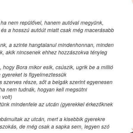
 ha nem repülővel, hanem autóval megyünk,
 és a hosszú autóút miatt csak még macerásabb
jünk, a szinte hangtalanul mindenhonnan, minden
nk, akik nincsenek ehhez hozzászokva tényleg
 hogy Bora mikor esik, csúszik, ugrik be a millió
a gyereket is figyelmeztessük
ás szerves része, sőt a belgák szerint egyenesen
intha nem tudnák, hogyan kell megsütni
 volt)
hetünk mindenfele az utcán (gyerekkel érkezőknek
gbámultak az utcán, mert a kisebbik gyerekre
m szokás, de még csak a sapka sem, legyen szó