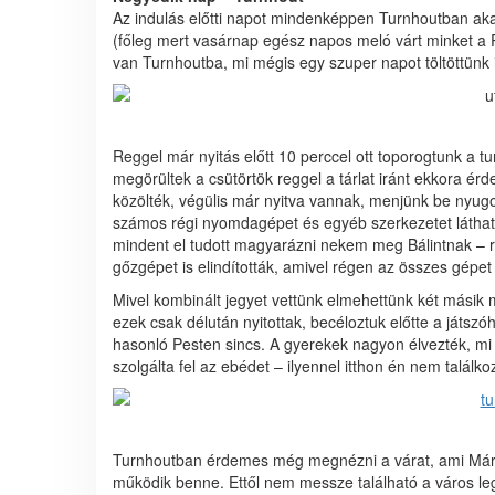
Az indulás előtti napot mindenképpen Turnhoutban aka
(főleg mert vasárnap egész napos meló várt minket a 
van Turnhoutba, mi mégis egy szuper napot töltöttünk it
Reggel már nyitás előtt 10 perccel ott toporogtunk a t
megörültek a csütörtök reggel a tárlat iránt ekkora érde
közölték, végülis már nyitva vannak, menjünk be nyug
számos régi nyomdagépet és egyéb szerkezetet láthat
mindent el tudott magyarázni nekem meg Bálintnak – r
gőzgépet is elindították, amivel régen az összes gépet
Mivel kombinált jegyet vettünk elmehettünk két más
ezek csak délután nyitottak, becéloztuk előtte a játsz
hasonló Pesten sincs. A gyerekek nagyon élvezték, m
szolgálta fel az ebédet – ilyennel itthon én nem találko
Turnhoutban érdemes még megnézni a várat, ami Mária
működik benne. Ettől nem messze található a város le