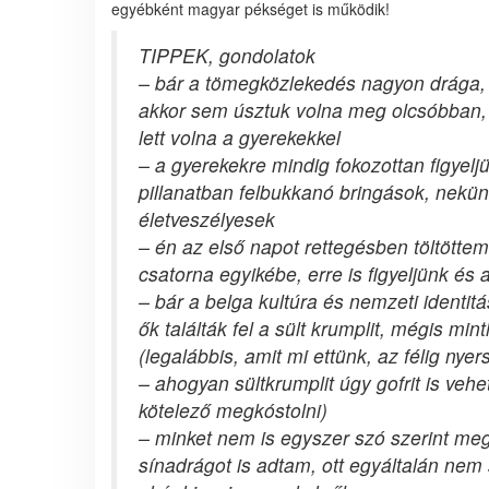
egyébként magyar pékséget is működik!
TIPPEK, gondolatok
– bár a tömegközlekedés nagyon drága,
akkor sem úsztuk volna meg olcsóbban,
lett volna a gyerekekkel
– a gyerekekre mindig fokozottan figyel
pillanatban felbukkanó bringások, nekü
életveszélyesek
– én az első napot rettegésben töltöttem,
csatorna egyikébe, erre is figyeljünk és 
– bár a belga kultúra és nemzeti identit
ők találták fel a sült krumplit, mégis m
(legalábbis, amit mi ettünk, az félig nyers
– ahogyan sültkrumplit úgy gofrit is ve
kötelező megkóstolni)
– minket nem is egyszer szó szerint me
sínadrágot is adtam, ott egyáltalán ne