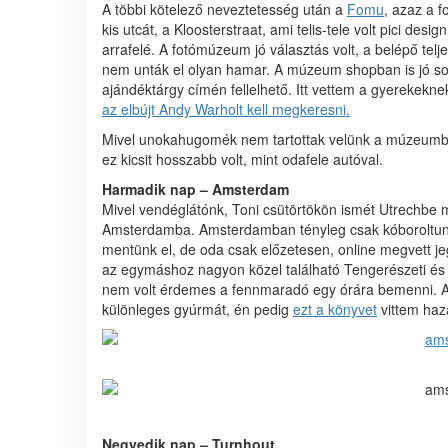
A többi kötelező neveztetesség után a
Fomu
, azaz a f
kis utcát, a Kloosterstraat, ami telis-tele volt pici des
arrafelé. A fotómúzeum jó választás volt, a belépő telj
nem unták el olyan hamar. A múzeum shopban is jó sok 
ajándéktárgy címén fellelhető. Itt vettem a gyerekekn
az elbújt Andy Warholt kell megkeresni.
Mivel unokahugomék nem tartottak velünk a múzeumba,
ez kicsit hosszabb volt, mint odafele autóval.
Harmadik nap – Amsterdam
Mivel vendéglátónk, Toni csütörtökön ismét Utrechbe men
Amsterdamba. Amsterdamban tényleg csak kóboroltun
mentünk el, de oda csak előzetesen, online megvett jegg
az egymáshoz nagyon közel található Tengerészeti 
nem volt érdemes a fennmaradó egy órára bemenni. Az
különleges gyúrmát, én pedig
ezt a könyvet
vittem haz
Negyedik nap – Turnhout