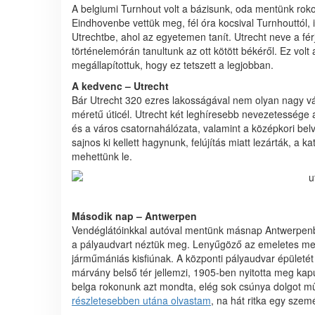
A belgiumi Turnhout volt a bázisunk, oda mentünk ro
Eindhovenbe vettük meg, fél óra kocsival Turnhouttól, i
Utrechtbe, ahol az egyetemen tanít. Utrecht neve a fé
történelemórán tanultunk az ott kötött békéről. Ez volt 
megállapítottuk, hogy ez tetszett a legjobban.
A kedvenc – Utrecht
Bár Utrecht 320 ezres lakosságával nem olyan nagy vár
méretű úticél. Utrecht két leghíresebb nevezetessége 
és a város csatornahálózata, valamint a középkori be
sajnos ki kellett hagynunk, felújítás miatt lezárták, a
mehettünk le.
Második nap – Antwerpen
Vendéglátóinkkal autóval mentünk másnap Antwerpenbe
a pályaudvart néztük meg. Lenyűgöző az emeletes mego
járműmániás kisfiúnak. A központi pályaudvar épületét
márvány belső tér jellemzi, 1905-ben nyitotta meg kapuit
belga rokonunk azt mondta, elég sok csúnya dolgot műv
részletesebben utána olvastam
, na hát ritka egy szemé