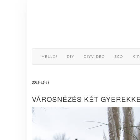
Skip
to
content
HELLO!
DIY
DIYVIDEO
ECO
KI
2018-12-11
VÁROSNÉZÉS KÉT GYEREKKE