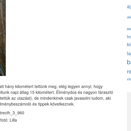
a
de
es
h
k
l
b
r
vi
tt hány kilométert tettünk meg, elég legyen annyi, hogy
oltunk napi átlag 15 kilométert. Élménydús és nagyon fárasztó
ítettük az utazást), de mindenkinek csak javasolni tudom, aki
. Élménybeszámoló és tippek következnek.
fotó: Lilla