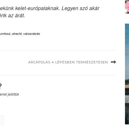
nekünk kelet-európaiaknak. Legyen szó akár
ik az árát.
urnhout
,
utrecht
,
városnézés
ARCÁPOLÁS 4 LÉPÉSBEN TERMÉSZETESEN
?
rrel jelöltük