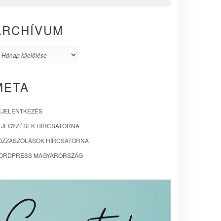
ARCHÍVUM
rchívum
META
EJELENTKEZÉS
EJEGYZÉSEK HÍRCSATORNA
OZZÁSZÓLÁSOK HÍRCSATORNA
ORDPRESS MAGYARORSZÁG