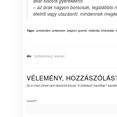
akár kisovis gyerekekről
– az árak nagyon borsosak, legalábbis 
ételről vagy utazásról, mindennek megkér
Tags:
amsterdam
,
antwerpen
,
belgium
,
gyerek
,
hollandia
,
kirándulás
,
t
SZÁRNYALJ ANYA!
VÉLEMÉNY, HOZZÁSZÓLÁS
Az e-mail címet nem tesszük közzé.
A kötelező mezőket
*
karakte
NAME
*