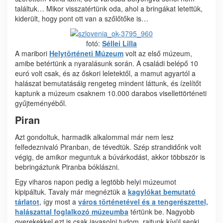
találtuk… Mikor visszatértünk oda, ahol a bringákat letettük,
kiderült, hogy pont ott van a szőlőtőke is…
fotó:
Séllei Lilla
A maribori
Helytörténeti Múzeum
volt az első múzeum,
amibe betértünk a nyaralásunk során. A családi belépő 10
euró volt csak, és az őskori leletektől, a mamut agyartól a
halászat bemutatásáig rengeteg mindent láttunk, és ízelítőt
kaptunk a múzeum csaknem 10.000 darabos visellettörténeti
gyűjteményéből.
Piran
Azt gondoltuk, harmadik alkalommal már nem lesz
felfedeznivaló Piranban, de tévedtük. Szép strandidőnk volt
végig, de amikor meguntuk a búvárkodást, akkor többször is
bebringáztunk Piranba bóklászni.
Egy viharos napon pedig a legtöbb helyi múzeumot
kipipáltuk. Tavaly már megnéztük a
kagylókat bemutató
tárlatot
, így most a
város történetével és a tengerészettel,
halászattal foglalkozó múzeumba
tértünk be. Nagyobb
gyerekekkel ezt is csak javasolni tudom, rajtunk kívül senki