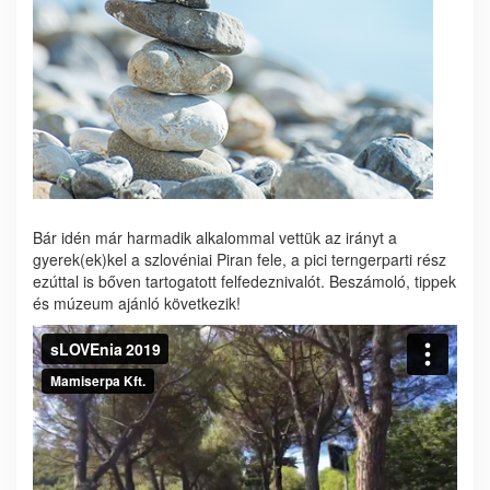
Bár idén már harmadik alkalommal vettük az irányt a
gyerek(ek)kel a szlovéniai Piran fele, a pici terngerparti rész
ezúttal is bőven tartogatott felfedeznivalót. Beszámoló, tippek
és múzeum ajánló következik!