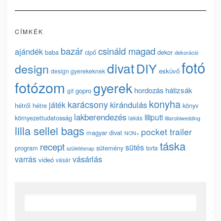
CÍMKÉK
bazár
csináld magad
ajándék
baba
cipő
dekor
dekoráció
fotó
divat
DIY
design
esküvő
design gyerekeknek
fotózom
gyerek
hordozás
hátizsák
gopro
gif
konyha
karácsony
kirándulás
játék
hétről hétre
könyv
lakberendezés
liliputi
környezettudatosság
lakás
lillarobiwedding
lilla sellei bags
pocket trailer
magyar divat
NON+
táska
recept
sütés
program
sütemény
torta
születésnap
vásárlás
varrás
videó
vásár