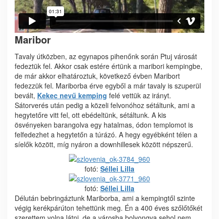
Maribor
Tavaly útközben, az egynapos pihenőnk során Ptuj városát
fedeztük fel. Akkor csak estére értünk a maribori kempingbe,
de már akkor elhatároztuk, következő évben Maribort
fedezzük fel. Mariborba érve egyből a már tavaly is szuperül
bevált,
Kekec nevű kemping
felé vettük az irányt.
Sátorverés után pedig a közeli felvonóhoz sétáltunk, ami a
hegytetőre vitt fel, ott ebédeltünk, sétáltunk. A kis
ösvényeken barangolva egy hatalmas, ódon templomot is
felfedezhet a hegytetőn a túrázó. A hegy egyébként télen a
síelők között, míg nyáron a downhillesek között népszerű.
fotó:
Séllei Lilla
fotó:
Séllei Lilla
Délután bebringáztunk Mariborba, ami a kempingtől szinte
végig kerékpárúton tehettünk meg. Én a 400 éves szőlőtőkét
szerettem volna látni, de a városba bolyongva sehol nem