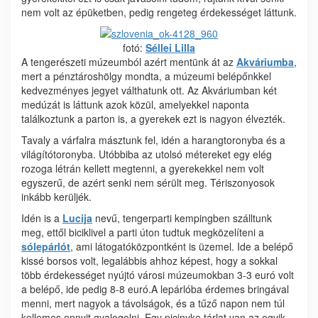
nem volt az épüketben, pedig rengeteg érdekességet láttunk.
fotó:
Séllei Lilla
A tengerészeti múzeumból azért mentünk át az
Akváriumba
,
mert a pénztároshölgy mondta, a múzeumi belépőnkkel
kedvezményes jegyet válthatunk ott. Az Akváriumban két
medúzát is láttunk azok közül, amelyekkel naponta
találkoztunk a parton is, a gyerekek ezt is nagyon élvezték.
Tavaly a várfalra másztunk fel, idén a harangtoronyba és a
világítótoronyba. Utóbbiba az utolsó métereket egy elég
rozoga létrán kellett megtenni, a gyerekekkel nem volt
egyszerű, de azért senki nem sérült meg. Tériszonyosok
inkább kerüljék.
Idén is a
Lucija
nevű, tengerparti kempingben szálltunk
meg, ettől biciklivel a parti úton tudtuk megközelíteni a
sólepárlót
, ami látogatóközpontként is üzemel. Ide a belépő
kissé borsos volt, legalábbis ahhoz képest, hogy a sokkal
több érdekességet nyújtó városi múzeumokban 3-3 euró volt
a belépő, ide pedig 8-8 euró.A lepárlóba érdemes bringával
menni, mert nagyok a távolságok, és a tűző napon nem túl
kellemes ennyit gyalogolni. Egy picinyke tárlat van az egyik