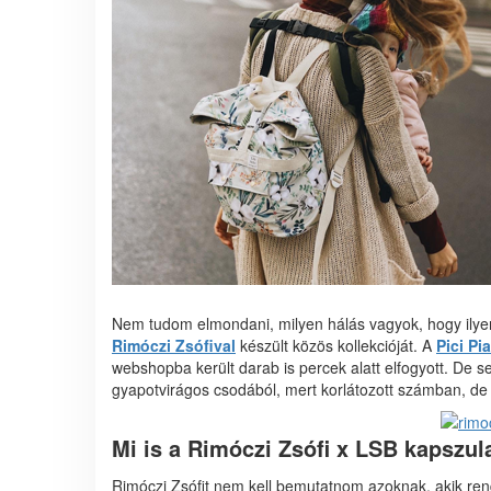
Nem tudom elmondani, milyen hálás vagyok, hogy ilyen
Rimóczi Zsófival
készült közös kollekcióját. A
Pici Pi
webshopba került darab is percek alatt elfogyott. De s
gyapotvirágos csodából, mert korlátozott számban, de 
Mi is a Rimóczi Zsófi x LSB kapszul
Rimóczi Zsófit nem kell bemutatnom azoknak, akik rend