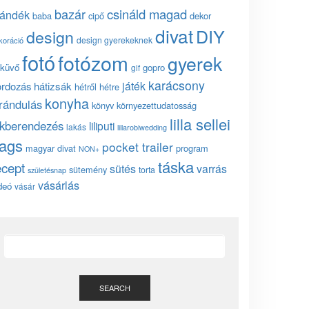
bazár
csináld magad
jándék
baba
cipő
dekor
divat
DIY
design
design gyerekeknek
koráció
fotó
fotózom
gyerek
küvő
gopro
gif
karácsony
játék
ordozás
hátizsák
hétről hétre
konyha
irándulás
könyv
környezettudatosság
lilla sellei
akberendezés
liliputi
lakás
lillarobiwedding
ags
pocket trailer
magyar divat
program
NON+
táska
ecept
sütés
varrás
sütemény
torta
születésnap
vásárlás
deó
vásár
SEARCH