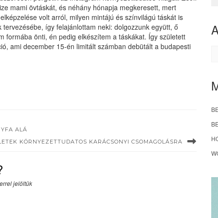
rsize mami övtáskát, és néhány hónapja megkeresett, mert
lképzelése volt arról, milyen mintájú és színvilágú táskát is
 tervezésébe, így felajánlottam neki: dolgozzunk együtt, ő
 formába önti, én pedig elkészítem a táskákat. Így született
ció, ami december 15-én limitált számban debütált a budapesti
A
B
B
NYFA ALÁ
H
LETEK KÖRNYEZETTUDATOS KARÁCSONYI CSOMAGOLÁSRA
W
?
rrel jelöltük