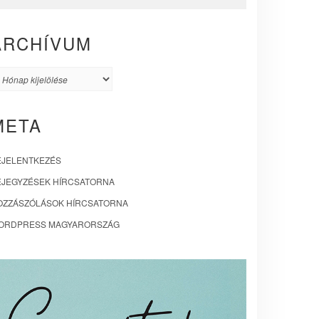
ARCHÍVUM
rchívum
META
EJELENTKEZÉS
EJEGYZÉSEK HÍRCSATORNA
OZZÁSZÓLÁSOK HÍRCSATORNA
ORDPRESS MAGYARORSZÁG