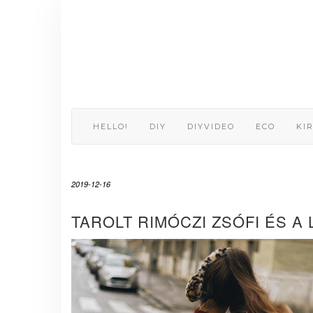
Skip
to
content
HELLO!
DIY
DIYVIDEO
ECO
KI
2019-12-16
TAROLT RIMÓCZI ZSÓFI ÉS A