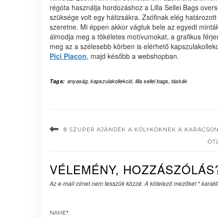
régóta használja hordozáshoz a Lilla Sellei Bags ove
szüksége volt egy hátizsákra. Zsófinak elég határozott e
szeretne. Mi éppen akkor vágtuk bele az egyedi minták
álmodja meg a tökéletes motívumokat, a grafikus férjem
meg az a szélesebb körben is elérhető kapszulakollek
Pici Piacon
, majd később a webshopban.
Tags:
anyaság
,
kapszulakollekció
,
lilla sellei bags
,
táskák
8 SZUPER AJÁNDÉK A KÖLYKÖKNEK A KARÁCSO
ÖT
VÉLEMÉNY, HOZZÁSZÓLÁS
Az e-mail címet nem tesszük közzé.
A kötelező mezőket
*
karakte
NAME
*