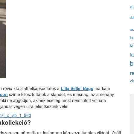
a
de
es
h
k
l
b
r
vi
 rövid idő alatt elkapkodtátok a
Lilla Sellei Bags
márkám
acon
szinte kifosztottátok a standot, és másnap, az a néhány
enki ne aggódjon, akinek esetleg most nem jutott volna a
január végén újra jelentkezünk vele!
akollekció?
szeresen pörgetik az Instagram környezettudatos világát. Zsófi