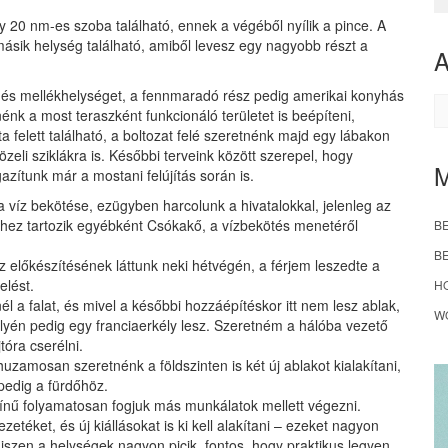
gy 20 nm-es szoba található, ennek a végéből nyílik a pince. A
y másik helység található, amiből levesz egy nagyobb részt a
dőt és mellékhelységet, a fennmaradó rész pedig amerikai konyhás
A
etnénk a most teraszként funkcionáló területet is beépíteni,
ta felett található, a boltozat felé szeretnénk majd egy lábakon
 közeli sziklákra is. Későbbi terveink között szerepel, hogy
gazítunk már a mostani felújítás során is.
 a víz bekötése, ezügyben harcolunk a hivatalokkal, jelenleg az
hez tartozik egyébként Csókakő, a vízbekötés menetéről
B
B
 előkészítésének láttunk neki hétvégén, a férjem leszedte a
elést.
H
él a falat, és mivel a későbbi hozzáépítéskor itt nem lesz ablak,
W
helyén pedig egy franciaerkély lesz. Szeretném a hálóba vezető
jtóra cserélni.
uzamosan szeretnénk a földszinten is két új ablakot kialakítani,
pedig a fürdőhöz.
színű folyamatosan fogjuk más munkálatok mellett végezni.
etéket, és új kiállásokat is ki kell alakítani – ezeket nagyon
hiszen a helységek nagyon picik, fontos, hogy praktikus legyen