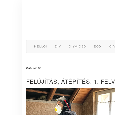
Skip
to
content
HELLO!
DIY
DIYVIDEO
ECO
KI
2020-03-13
FELÚJÍTÁS, ÁTÉPÍTÉS: 1. FE