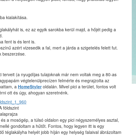
ba kialakítása.
lakályhát is, ez az egyik sarokba kerül majd, a hőjét pedig a
d.
fent is és lent is.
zínű azért vizesedik a fal, mert a járda a szigetelés felett fut.
ok beszerzése.
 terveit (a nyugdíjas tulajoknak már nem voltak meg a 80-as
gypapám végtelenülprecízen felmérte és megrajzolta az
zhattam, a
HomeStyler
oldalán. Mivel pici a terület, fontos volt
érni ott és úgy, ahogyan szeretnénk.
A földszint
alaprajza
 és a mosógép, a túlsó oldalon egy pici négyszemélyes asztal,
 mellé gondoltam a hűtőt. Fontos, hogy legyen itt is egy
dő téglakályha helyét jobb híján egy helység falaival ábrázoltam