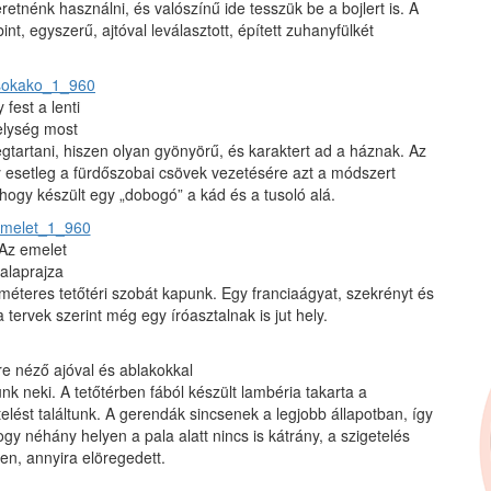
etnénk használni, és valószínű ide tesszük be a bojlert is. A
t, egyszerű, ajtóval leválasztott, épített zuhanyfülkét
y fest a lenti
elység most
egtartani, hiszen olyan gyönyörű, és karaktert ad a háznak. Az
gy esetleg a fürdőszobai csövek vezetésére azt a módszert
 hogy készült egy „dobogó” a kád és a tusoló alá.
Az emelet
alaprajza
éteres tetőtéri szobát kapunk. Egy franciaágyat, szekrényt és
tervek szerint még egy íróasztalnak is jut hely.
yre néző ajóval és ablakokkal
k neki. A tetőtérben fából készült lambéria takarta a
telést találtunk. A gerendák sincsenek a legjobb állapotban, így
 hogy néhány helyen a pala alatt nincs is kátrány, a szigetelés
en, annyira elöregedett.