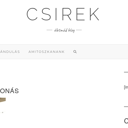
CSIREK
életmód blog
RÁNDULÁS
AMITOSZKANANK
[i
LVONÁS