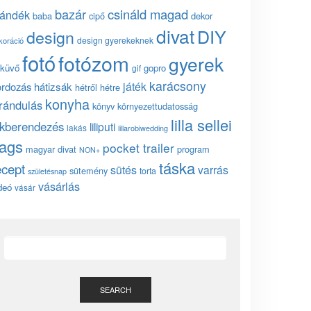
bazár
csináld magad
jándék
baba
cipő
dekor
divat
DIY
design
design gyerekeknek
koráció
fotó
fotózom
gyerek
küvő
gopro
gif
karácsony
játék
ordozás
hátizsák
hétről hétre
konyha
irándulás
könyv
környezettudatosság
lilla sellei
akberendezés
liliputi
lakás
lillarobiwedding
ags
pocket trailer
magyar divat
program
NON+
táska
ecept
sütés
varrás
sütemény
torta
születésnap
vásárlás
deó
vásár
SEARCH