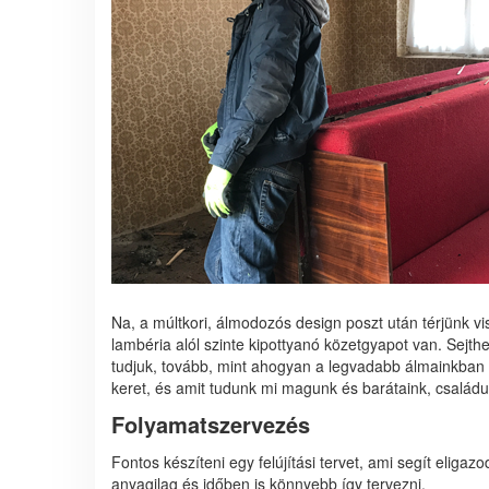
Na, a múltkori, álmodozós design poszt után térjünk vi
lambéria alól szinte kipottyanó közetgyapot van. Sejthe
tudjuk, tovább, mint ahogyan a legvadabb álmainkban 
keret, és amit tudunk mi magunk és barátaink, családu
Folyamatszervezés
Fontos készíteni egy felújítási tervet, ami segít eliga
anyagilag és időben is könnyebb így tervezni.