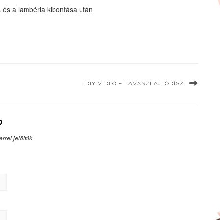
és és a lambéria kibontása után
DIY VIDEÓ – TAVASZI AJTÓDÍSZ
?
rrel jelöltük