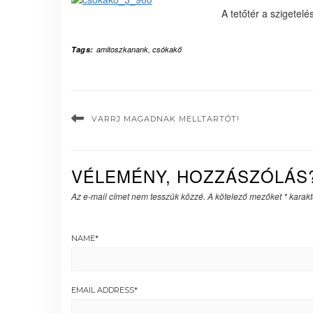
A tetőtér a szigetel
Tags:
amitoszkanank
,
csókakő
VARRJ MAGADNAK MELLTARTÓT!
VÉLEMÉNY, HOZZÁSZÓLÁS
Az e-mail címet nem tesszük közzé.
A kötelező mezőket
*
karakte
NAME
*
EMAIL ADDRESS
*