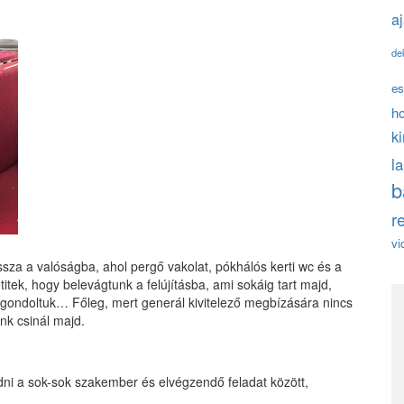
a
de
es
h
k
l
b
r
vi
ssza a valóságba, ahol pergő vakolat, pókhálós kerti wc és a
titek, hogy belevágtunk a felújításba, ami sokáig tart majd,
gondoltuk… Főleg, mert generál kivitelező megbízására nincs
nk csinál majd.
zodni a sok-sok szakember és elvégzendő feladat között,