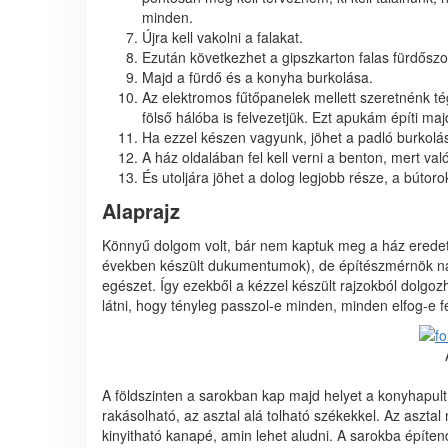
minden.
Újra kell vakolni a falakat.
Ezután következhet a gipszkarton falas fürdőszo
Majd a fürdő és a konyha burkolása.
Az elektromos fűtőpanelek mellett szeretnénk tég
fölső hálóba is felvezetjük. Ezt apukám építi maj
Ha ezzel készen vagyunk, jöhet a padló burkolása 
A ház oldalában fel kell verni a benton, mert valós
És utoljára jöhet a dolog legjobb része, a bútor
Alaprajz
Könnyű dolgom volt, bár nem kaptuk meg a ház eredeti
években készült dukumentumok), de építészmérnök na
egészet. Így ezekből a kézzel készült rajzokból dolgo
látni, hogy tényleg passzol-e minden, minden elfog-e f
A földszinten a sarokban kap majd helyet a konyhapult
rakásolható, az asztal alá tolható székekkel. Az asztal
kinyitható kanapé, amin lehet aludni. A sarokba építen