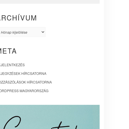
ARCHÍVUM
rchívum
META
EJELENTKEZÉS
EJEGYZÉSEK HÍRCSATORNA
OZZÁSZÓLÁSOK HÍRCSATORNA
ORDPRESS MAGYARORSZÁG