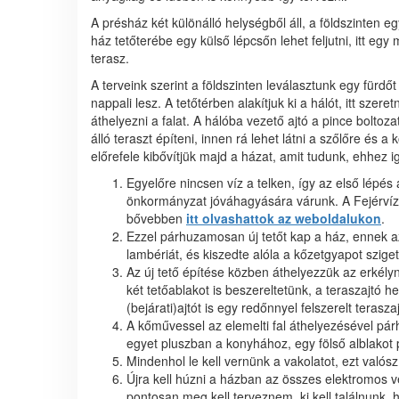
A présház két különálló helységből áll, a földszinten e
ház tetőterébe egy külső lépcsőn lehet feljutni, itt eg
terasz.
A terveink szerint a földszinten leválasztunk egy für
nappali lesz. A tetőtérben alakítjuk ki a hálót, itt szer
áthelyezni a falat. A hálóba vezető ajtó a pince boltoza
álló teraszt építeni, innen rá lehet látni a szőlőre és a
előrefele kibővítjük majd a házat, amit tudunk, ehhez i
Egyelőre nincsen víz a telken, így az első lépés
önkormányzat jóváhagyására várunk. A Fejérvíz
bővebben
itt olvashattok az weboldalukon
.
Ezzel párhuzamosan új tetőt kap a ház, ennek az
lambériát, és kiszedte alóla a kőzetgyapot sziget
Az új tető építése közben áthelyezzük az erkélyn
két tetőablakot is beszereltetünk, a teraszajtó 
(bejárati)ajtót is egy redőnnyel felszerelt terasza
A kőművessel az elemelti fal áthelyezésével párh
egyet pluszban a konyhához, egy fölső alblakot 
Mindenhol le kell vernünk a vakolatot, ezt való
Újra kell húzni a házban az összes elektromos vez
pontosan meg kell terveznem, ki kell találnunk, 