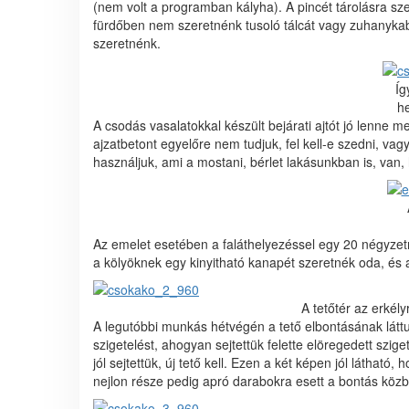
(nem volt a programban kályha). A pincét tárolásra szer
fürdőben nem szeretnénk tusoló tálcát vagy zuhanykabin
szeretnénk.
Íg
h
A csodás vasalatokkal készült bejárati ajtót jó lenne m
ajzatbetont egyelőre nem tudjuk, fel kell-e szedni, va
használjuk, ami a mostani, bérlet lakásunkban is, van,
Az emelet esetében a faláthelyezéssel egy 20 négyzetm
a kölyöknek egy kinyitható kanapét szeretnék oda, és a 
A tetőtér az erkél
A legutóbbi munkás hétvégén a tető elbontásának láttun
szigetelést, ahogyan sejtettük felette elöregedett szige
jól sejtettük, új tető kell. Ezen a két képen jól látható,
nejlon része pedig apró darabokra esett a bontás közb