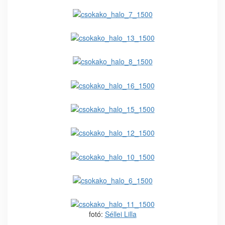
fotó:
Séllei Lilla