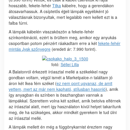
hosszabb, fekete-fehér
Tilka
kábelre, hogy a gerendákon
átcsavarhassuk. A csíptetős éjjeli lámpák egyébként jó
választásnak bizonyultak, mert legalább nem kellett ezt is a
falba fúrni.
A lámpák kábelén visszaköszön a fekete-fehér
színkombináció, ezért is örültem meg, amikor egy anyukás
csoportban potom pénzért ráakadtam erre a két
fekete-fehér
mintás Jysk szőnyegre
(eredeti ár: 7.990 forint).
fotó:
Séllei Lilla
A Balatonról érkezett íróasztal mellé a székekkel nagy
gondban voltam, végül ismét a Marketpalce-n találtam jó
áron két Ikea fém széket (
ez nem pont ugyanaz, de amit
vettem, mert az már nem kapható, stílusban hasonló
), amik
így anyagban és színben is összhangban vannak a
lámpákkal. Szerettem volna két széket, amik betolva elférnek
az íróasztal alatt, mert így használaton kívül helyet takarítunk
meg, de ha szükséges, akkor mindkét gyerekem le tud ülni
az íróasztal mellé.
A lámpák mellett én még a függönykarnist éreztem nagy