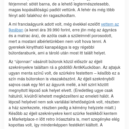
férjemmel: sötét barna, de a lehető legtermészetesebb,
magas kopásállóságú padlót vettünk. A fehér és még több
fényt adó falakhoz én ragaszkodtam.
A mi franciaágyunk adott volt, még évekkel ezelőtt
vettem az
Ikeában
(a keret ára 39.990 forint, erre jön még az ágyrács
és a matrac ára), de azóta csak a szüleimnél porosodott,
mert a mostani albérletünkben nem volt hova tenni. A
gyerekek kinyitható kanapéágya is egy régebbi
bútordarabunk, ami a tároló után most itt talált helyet.
Az “újonnan” vásárolt bútorok közül először az éjjeli
szekrényekre találtam rá a gödöllői AntikKuckóban. Az ajtajuk
ugyan menta színű volt, de szürkére festettem – később ez a
szín más bútorokon is visszaköszönt. Az éjjeli szekrényből
sajnos csak egy fért az ágyunk mellé, a két szint között
megnyitott lépcső sok helyet elvett. (Eredetileg ugye csak
hátulról, kívülről lehetett megközelíteni az emeleti hálót. A
lépcső helyével nem sok variálási lehetőségünk volt, részben
a ház szerkezete, részben pedig a kémény helyzete miatt.)
Később az éjjeli szekrényekre kent szürke festékből kentem
a Marketplace-n lőtt retro íróasztalra is, mert szegényke elég
kopottas volt, így mindenképpen festékért kiáltott. A