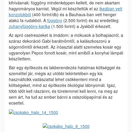
kihívásnak: függöny mindenképpen kellett, de nem akartam
hagyományos karnist. Végül mi készítettük el az
Ikeában vett
konzolokból
(400 forint/db) és a Bauhaus-ban vett henger
alakú fa rudakból. A
függöny
(2.500 forint) és az eredetileg
zuhanyfüggöny-karika
(1.500 forint) a Jyskből érkezett.
Az apró csetreszeket is imádom: a mókusok a bolhapiacról, a
száraz dekoráció Gabi barátnőmtől, a kalászkoszorú a
sógornőmtől érkezett. Az íróasztal alatti szemetes kosár egy
ugyanolyan Pepco fonott kosár, mint amiből a konyhai lámpát
készítettem.
Bár egy építkezés és lakberendezés hatalmas költséggel és
szeméttel jár, mégis az utóbbi tekintetében egy kis
használtcikk vadászattal lehet csökkenteni mind a
költségeket, mind az építkezés ökológiai lábnyomát. Igaz,
több időt kell rászánni, és türelemmel kell lenni, na meg az
sem árt, ha tud az ember bánni a csiszolópapírral és az
ecsettel.