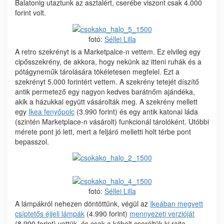
Balatonig utaztunk az asztalért, cserébe viszont csak 4.000
forint volt.
fotó:
Séllei Lilla
A retro szekrényt is a Marketpalce-n vettem. Ez elvileg egy
cipősszekrény, de akkora, hogy nekünk az itteni ruhák és a
pótágyneműk tárolására tökéletesen megfelel. Ezt a
szekrényt 5.000 forintért vettem. A szekrény tetejét díszítő
antik permetező egy nagyon kedves barátnőm ajándéka,
akik a házukkal együtt vásárolták meg. A szekrény mellett
egy
Ikea fenyőpolc
(3.990 forint) és egy antik katonai láda
(szintén Marketplace-n vásárolt) funkcionál tárolóként. Utóbbi
mérete pont jó lett, mert a feljáró melletti holt térbe pont
bepasszol.
fotó:
Séllei Lilla
A lámpákról nehezen döntöttünk, végül az
Ikeában megvett
csíptetős éjjeli lámpák
(4.990 forint)
mennyezeti verzióját
(8.990 forint) vettük, és csak a kábelt cseréltük ki rajta