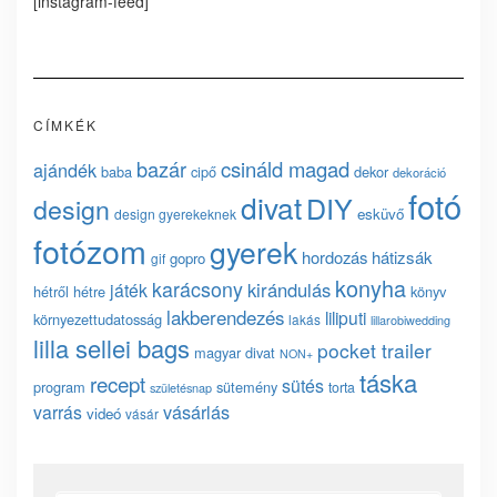
[instagram-feed]
CÍMKÉK
bazár
csináld magad
ajándék
baba
cipő
dekor
dekoráció
fotó
divat
DIY
design
esküvő
design gyerekeknek
fotózom
gyerek
hordozás
hátizsák
gopro
gif
konyha
karácsony
kirándulás
játék
hétről hétre
könyv
lakberendezés
liliputi
környezettudatosság
lakás
lillarobiwedding
lilla sellei bags
pocket trailer
magyar divat
NON+
táska
recept
sütés
program
sütemény
torta
születésnap
vásárlás
varrás
videó
vásár