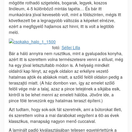
mögötte rothadó szigetelés, bogarak, legyek, koszos
linóleum, 4-5 különböző mintás tapéta… És bár itt
munkaórára jóval kevesebb volt, mint a földszinten, mégis itt
következett be a legnagyobb változás a képeket elnézve,
ezért a megfigyelő hajlamos azt hinni, itt is volt a legtöbb
meló.
fotó:
Séllei Lilla
Bár a háló annyira nem rusztikus, mint a gyalupados konyha,
azért itt is szerettem volna természetesre venni a stílust, még
ha egy jóval letisztultabb módon is. A helység mindkét
oldalról kap fényt, az egyik oldalon az erkélyre vezető
hatalmas ajtók és ablakok miatt, a szőlő felöli oldalon pedig a
teraszajtó miatt. (A ház dombon van, így az emelet szőlő
felöli vége már a talaj, azaz a pince tetejének a síkjába esik,
kintről is be lehet menni az emeleti hálóba. Jövőre ide, a
pince fölé tervezünk egy hatalmas teraszt építeni.)
Azt tudtam, hogy sok-sok fát szeretnék, ami a bútorokat illeti,
és szerettem volna a mai darabokat vegyíteni a 60-as évek
klasszikus, manapság nagyon menő cuccaival.
A laminált padló kiválasztásában teljesen egyetértettünk a