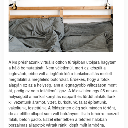
A kis présházunk virtuális otthon túrájában utoljára hagytam
a háló bemutatását. Nem véletlenül, mert ez készült a
legtovább, ebbe volt a legtöbb idő a funkcionalitás mellett
megtalálni a megfelelő bútorokat. Érdekes, hogy a fotók
alapján ez az a helység, ami a legnagyobb változáson ment
át, pedig ez nem feltétlenül igaz. A földszinten egy 25 nm-es
helységből amerikai konyhás nappalit és fürdőt alakítottunk
ki, vezettünk áramot, vizet, burkoltunk, falat építettünk,
vakoltunk, festettünk. A földszinten elég sok minden történt,
de az előtte állapot sem volt botrányos: tiszta fehérre meszelt
falak, beton padló. Ezzel ellentétben a tetőtéri hálóban
borzalmas állapotok vártak ránk: idejét múlt lambéria,