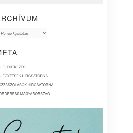
ARCHÍVUM
rchívum
META
EJELENTKEZÉS
EJEGYZÉSEK HÍRCSATORNA
OZZÁSZÓLÁSOK HÍRCSATORNA
ORDPRESS MAGYARORSZÁG