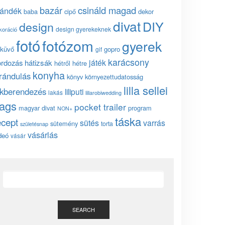
bazár
csináld magad
jándék
baba
cipő
dekor
divat
DIY
design
design gyerekeknek
koráció
fotó
fotózom
gyerek
küvő
gopro
gif
karácsony
játék
ordozás
hátizsák
hétről hétre
konyha
irándulás
könyv
környezettudatosság
lilla sellei
akberendezés
liliputi
lakás
lillarobiwedding
ags
pocket trailer
magyar divat
program
NON+
táska
ecept
sütés
varrás
sütemény
torta
születésnap
vásárlás
deó
vásár
SEARCH