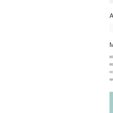
A
B
B
H
W