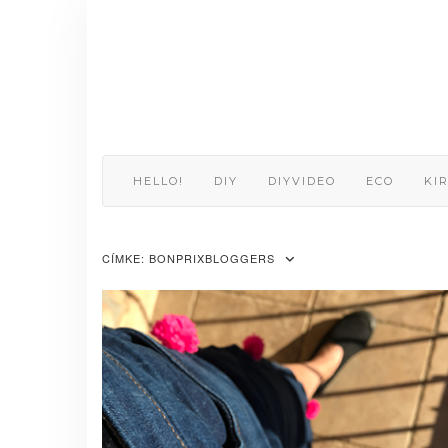
Skip
to
content
HELLO!
DIY
DIYVIDEO
ECO
KI
CÍMKE:
BONPRIXBLOGGERS