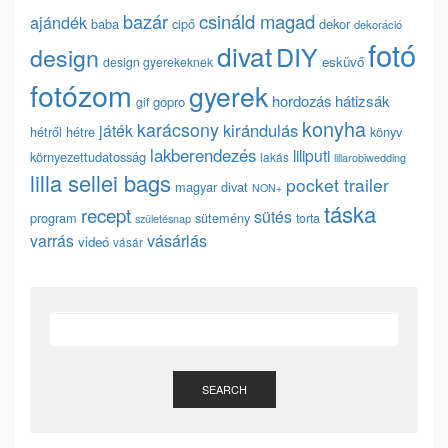
bazár
csináld magad
ajándék
baba
cipő
dekor
dekoráció
fotó
divat
DIY
design
esküvő
design gyerekeknek
fotózom
gyerek
hordozás
hátizsák
gopro
gif
konyha
karácsony
kirándulás
játék
hétről hétre
könyv
lakberendezés
liliputi
környezettudatosság
lakás
lillarobiwedding
lilla sellei bags
pocket trailer
magyar divat
NON+
táska
recept
sütés
program
sütemény
torta
születésnap
vásárlás
varrás
videó
vásár
SEARCH