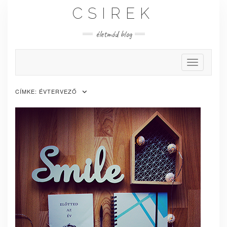
Skip
CSIREK
to
content
életmód blog
Toggle Nav
CÍMKE:
ÉVTERVEZŐ