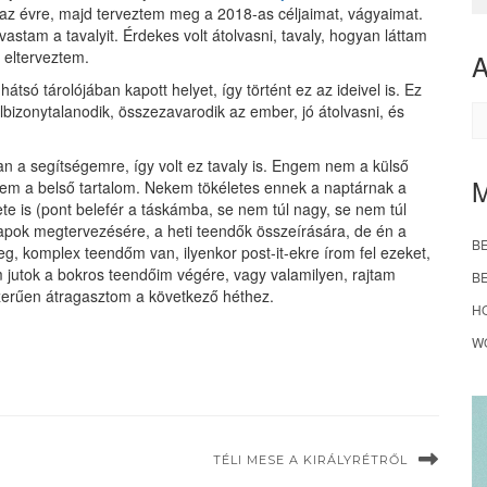
 az évre, majd terveztem meg a 2018-as céljaimat, vágyaimat.
lvastam a tavalyit. Érdekes volt átolvasni, tavaly, hogyan láttam
 elterveztem.
só tárolójában kapott helyet, így történt ez az ideivel is. Ez
elbizonytalanodik, összezavarodik az ember, jó átolvasni, és
A
n a segítségemre, így volt ez tavaly is. Engem nem a külső
nem a belső tartalom. Nekem tökéletes ennek a naptárnak a
te is (pont belefér a táskámba, se nem túl nagy, se nem túl
napok megtervezésére, a heti teendők összeírására, de én a
B
eg, komplex teendőm van, ilyenkor post-it-ekre írom fel ezeket,
 jutok a bokros teendőim végére, vagy valamilyen, rajtam
B
yszerűen átragasztom a következő héthez.
H
W
TÉLI MESE A KIRÁLYRÉTRŐL