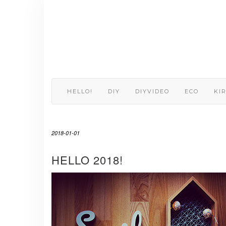
Skip
to
content
HELLO!
DIY
DIYVIDEO
ECO
KI
2018-01-01
HELLO 2018!