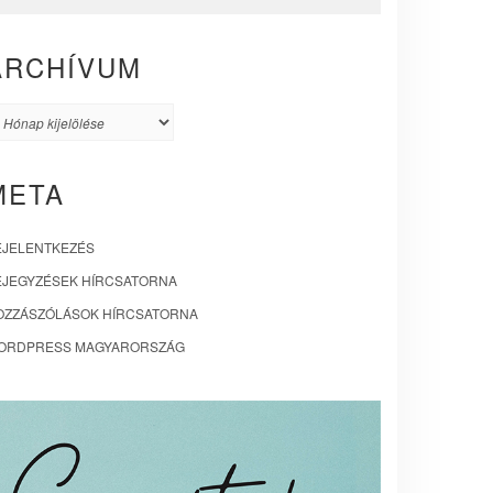
ARCHÍVUM
rchívum
META
EJELENTKEZÉS
EJEGYZÉSEK HÍRCSATORNA
OZZÁSZÓLÁSOK HÍRCSATORNA
ORDPRESS MAGYARORSZÁG