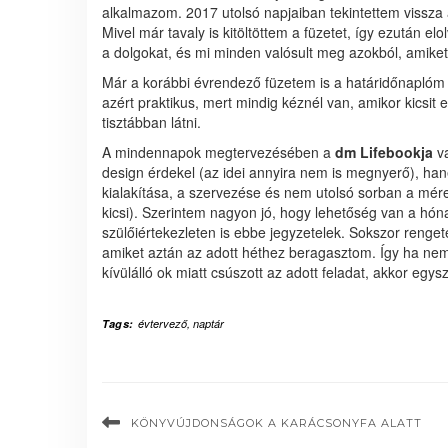
alkalmazom. 2017 utolsó napjaiban tekintettem vissza
Mivel már tavaly is kitöltöttem a füzetet, így ezután elo
a dolgokat, és mi minden valósult meg azokból, amiket
Már a korábbi évrendező füzetem is a határidőnaplóm hát
azért praktikus, mert mindig kéznél van, amikor kicsit 
tisztábban látni.
A mindennapok megtervezésében a
dm Lifebookja
va
design érdekel (az idei annyira nem is megnyerő), ha
kialakítása, a szervezése és nem utolsó sorban a mére
kicsi). Szerintem nagyon jó, hogy lehetőség van a hó
szülőiértekezleten is ebbe jegyzetelek. Sokszor renget
amiket aztán az adott héthez beragasztom. Így ha nem
kívülálló ok miatt csúszott az adott feladat, akkor eg
Tags:
évtervező
,
naptár
KÖNYVÚJDONSÁGOK A KARÁCSONYFA ALATT