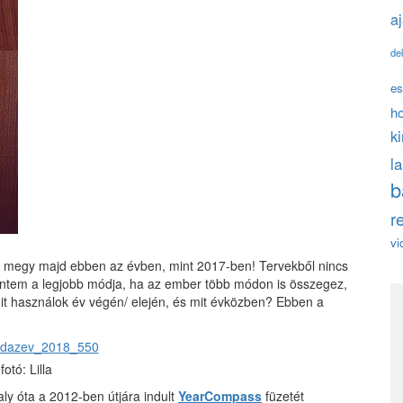
a
de
es
h
k
l
b
r
vi
 megy majd ebben az évben, mint 2017-ben! Tervekből nincs
zerintem a legjobb módja, ha az ember több módon is összegez,
it használok év végén/ elején, és mit évközben? Ebben a
fotó: Lilla
y óta a 2012-ben útjára indult
YearCompass
füzetét