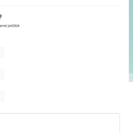
?
rrel jelöltük