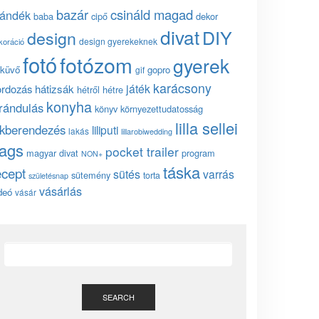
bazár
csináld magad
jándék
baba
cipő
dekor
divat
DIY
design
design gyerekeknek
koráció
fotó
fotózom
gyerek
küvő
gopro
gif
karácsony
játék
ordozás
hátizsák
hétről hétre
konyha
irándulás
könyv
környezettudatosság
lilla sellei
akberendezés
liliputi
lakás
lillarobiwedding
ags
pocket trailer
magyar divat
program
NON+
táska
ecept
sütés
varrás
sütemény
torta
születésnap
vásárlás
deó
vásár
SEARCH