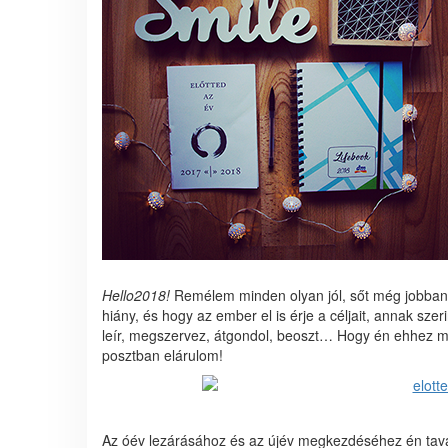
Hello2018!
Remélem minden olyan jól, sőt még jobban
hiány, és hogy az ember el is érje a céljait, annak s
leír, megszervez, átgondol, beoszt… Hogy én ehhez m
posztban elárulom!
Az óév lezárásához és az újév megkezdéséhez én taval