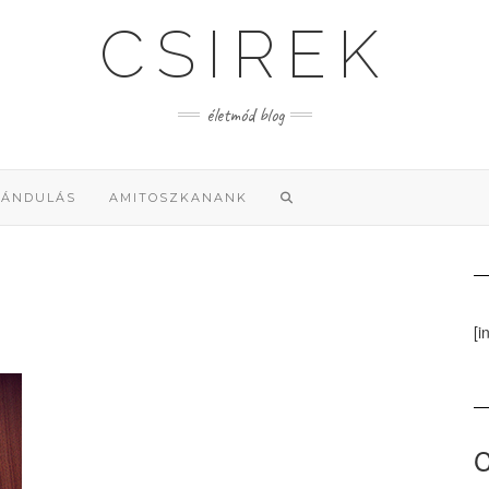
CSIREK
életmód blog
RÁNDULÁS
AMITOSZKANANK
[i