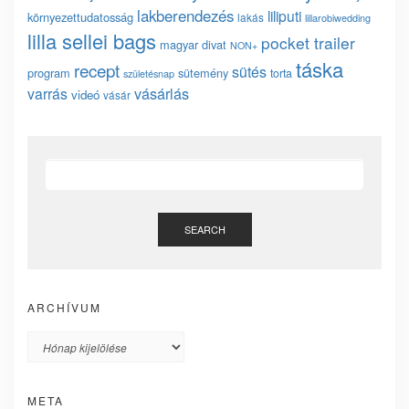
lakberendezés
liliputi
környezettudatosság
lakás
lillarobiwedding
lilla sellei bags
pocket trailer
magyar divat
NON+
táska
recept
sütés
program
sütemény
torta
születésnap
vásárlás
varrás
videó
vásár
SEARCH
ARCHÍVUM
Archívum
META