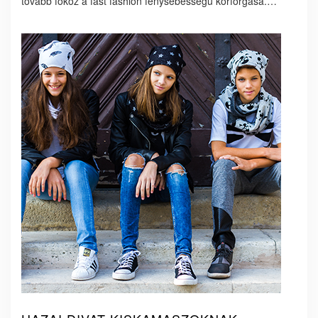
tovább fokoz a fast fashion fénysebességű körforgása.…