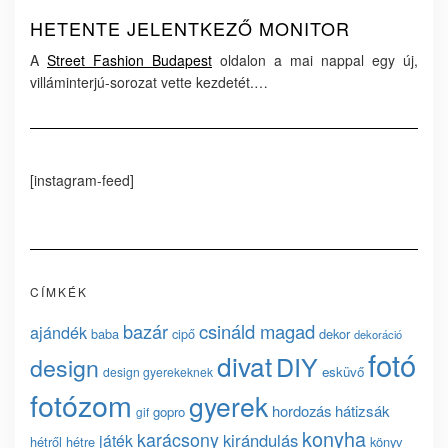
HETENTE JELENTKEZŐ MONITOR
A
Street Fashion Budapest
oldalon a mai nappal egy új,
villáminterjú-sorozat vette kezdetét.…
[instagram-feed]
CÍMKÉK
bazár
csináld magad
ajándék
baba
cipő
dekor
dekoráció
fotó
divat
DIY
design
esküvő
design gyerekeknek
fotózom
gyerek
hordozás
hátizsák
gopro
gif
konyha
karácsony
kirándulás
játék
hétről hétre
könyv