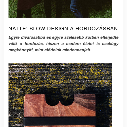
NATTE: SLOW DESIGN A HORDOZÁSBAN
Egyre divatosabbá és egyre szélesebb körben elterjedté
válik a hordozás, hiszen a modern életet is csakúgy
megkönnyíti, mint elődeink mindennapjait.
…