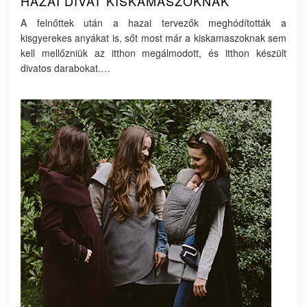
HAZAI DIVAT KISKAMASZOKNAK
A felnőttek után a hazai tervezők meghódították a
kisgyerekes anyákat is, sőt most már a kiskamaszoknak sem
kell mellőzniük az itthon megálmodott, és itthon készült
divatos darabokat.
…