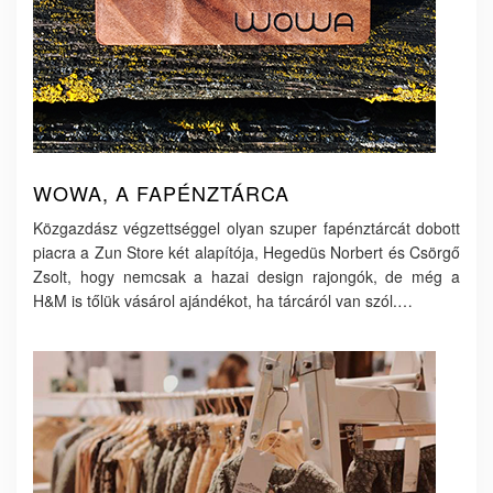
WOWA, A FAPÉNZTÁRCA
Közgazdász végzettséggel olyan szuper fapénztárcát dobott
piacra a Zun Store két alapítója, Hegedüs Norbert és Csörgő
Zsolt, hogy nemcsak a hazai design rajongók, de még a
H&M is tőlük vásárol ajándékot, ha tárcáról van szól.…