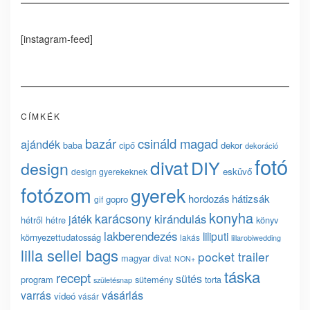
[instagram-feed]
CÍMKÉK
bazár
csináld magad
ajándék
baba
cipő
dekor
dekoráció
fotó
divat
DIY
design
esküvő
design gyerekeknek
fotózom
gyerek
hordozás
hátizsák
gopro
gif
konyha
karácsony
kirándulás
játék
hétről hétre
könyv
lakberendezés
liliputi
környezettudatosság
lakás
lillarobiwedding
lilla sellei bags
pocket trailer
magyar divat
NON+
táska
recept
sütés
program
sütemény
torta
születésnap
vásárlás
varrás
videó
vásár