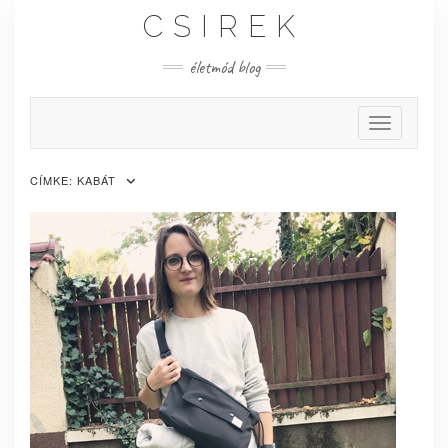
Skip
CSIREK
to
content
életmód blog
Toggle Nav
CÍMKE:
KABÁT