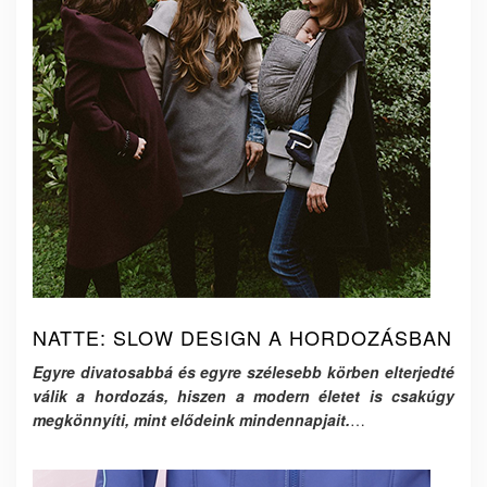
NATTE: SLOW DESIGN A HORDOZÁSBAN
Egyre divatosabbá és egyre szélesebb körben elterjedté
válik a hordozás, hiszen a modern életet is csakúgy
megkönnyíti, mint elődeink mindennapjait.
…