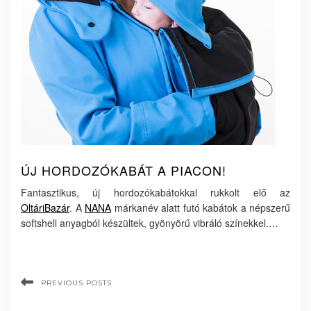
ÚJ HORDOZÓKABÁT A PIACON!
Fantasztikus, új hordozókabátokkal rukkolt elő az
OltáriBazár
. A
NANA
márkanév alatt futó kabátok a népszerű
softshell anyagból készültek, gyönyörű vibráló színekkel.…
PREVIOUS POSTS