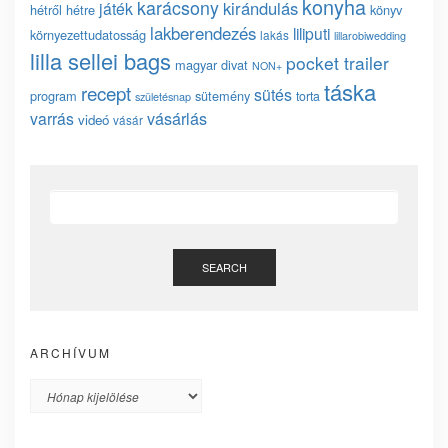
konyha
karácsony
kirándulás
játék
hétről hétre
könyv
lakberendezés
liliputi
környezettudatosság
lakás
lillarobiwedding
lilla sellei bags
pocket trailer
magyar divat
NON+
táska
recept
sütés
program
sütemény
torta
születésnap
vásárlás
varrás
videó
vásár
SEARCH
ARCHÍVUM
Archívum