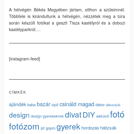
A hétvégén Békés Megyében jártam, otthon a szüleimnél.
Többfele is kirándultunk a hétvégén, nézzétek meg a túra
során készült fotókat a geszti Tisza kastélyról és a dobozi
kastélyparkról.…
[instagram-feed]
CÍMKÉK
bazár
csináld magad
ajándék
baba
cipő
dekor
dekoráció
fotó
divat
DIY
design
esküvő
design gyerekeknek
fotózom
gyerek
hordozás
hátizsák
gopro
gif