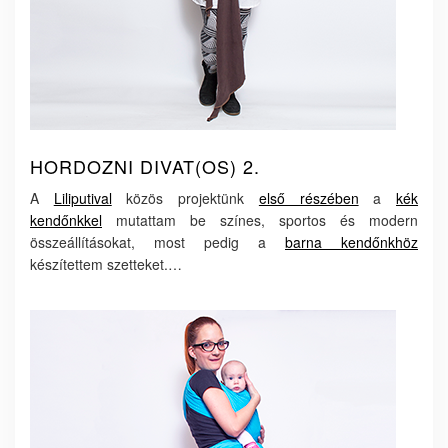
HORDOZNI DIVAT(OS) 2.
A
Liliputival
közös projektünk
első részében
a
kék
kendőnkkel
mutattam be színes, sportos és modern
összeállításokat, most pedig a
barna kendőnkhöz
készítettem szetteket.…