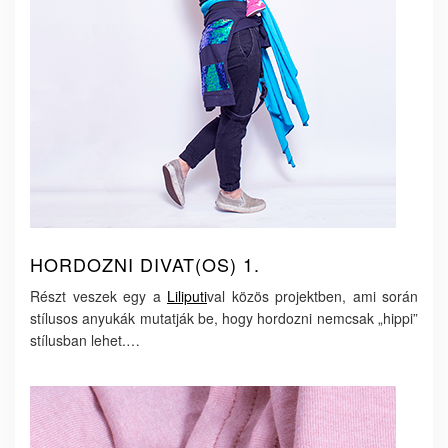
HORDOZNI DIVAT(OS) 1.
Részt veszek egy a
Liliputi
val közös projektben, ami során
stílusos anyukák mutatják be, hogy hordozni nemcsak „hippi”
stílusban lehet.…