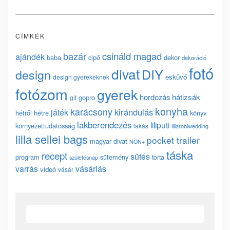
CÍMKÉK
bazár
csináld magad
ajándék
baba
cipő
dekor
dekoráció
fotó
divat
DIY
design
esküvő
design gyerekeknek
fotózom
gyerek
hordozás
hátizsák
gopro
gif
konyha
karácsony
kirándulás
játék
hétről hétre
könyv
lakberendezés
liliputi
környezettudatosság
lakás
lillarobiwedding
lilla sellei bags
pocket trailer
magyar divat
NON+
táska
recept
sütés
program
sütemény
torta
születésnap
vásárlás
varrás
videó
vásár