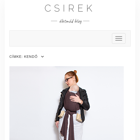
Skip
CSIREK
to
content
életmód blog
Toggle Nav
CÍMKE:
KENDŐ