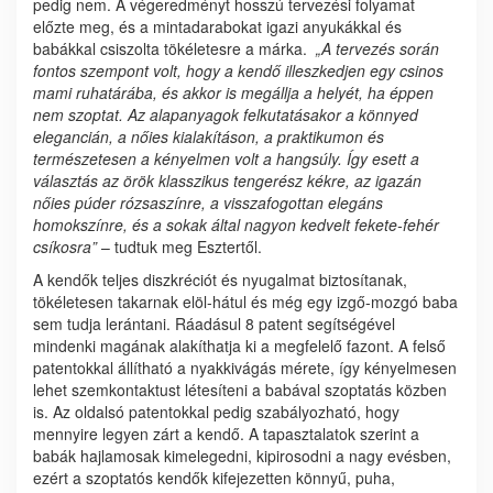
pedig nem. A végeredményt hosszú tervezési folyamat
előzte meg, és a mintadarabokat igazi anyukákkal és
babákkal csiszolta tökéletesre a márka.
„
A tervezés során
fontos szempont volt, hogy a kendő
illeszkedjen egy csinos
mami ruhatárába
, és akkor is megállja a helyét, ha éppen
nem szoptat. Az alapanyagok felkutatásakor a könnyed
elegancián, a nőies kialakításon, a praktikumon és
természetesen a kényelmen volt a hangsúly. Így esett a
választás az örök klasszikus tengerész kékre, az igazán
nőies púder rózsaszínre, a visszafogottan elegáns
homokszínre, és a sokak által nagyon kedvelt fekete-fehér
csíkosra”
– tudtuk meg Esztertől.
A kendők
teljes diszkréciót és nyugalmat biztosítanak
,
tökéletesen takarnak elöl-hátul és még egy izgő-mozgó baba
sem tudja lerántani. Ráadásul
8 patent segítségével
mindenki magának alakíthatja ki a megfelelő fazont. A
felső
patentokkal állítható a nyakkivágás mérete, így kényelmesen
lehet szemkontaktust létesíteni a babával szoptatás közben
is. A
z oldalsó patentokkal pedig szabályozható, hogy
mennyire legyen zárt a kendő.
A tapasztalatok szerint a
babák hajlamosak kimelegedni, kipirosodni a nagy evésben,
ezért a szoptatós kendők kifejezetten könnyű, puha,