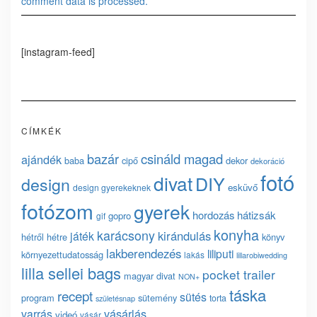
comment data is processed.
[instagram-feed]
CÍMKÉK
bazár
csináld magad
ajándék
baba
cipő
dekor
dekoráció
fotó
divat
DIY
design
esküvő
design gyerekeknek
fotózom
gyerek
hordozás
hátizsák
gopro
gif
konyha
karácsony
kirándulás
játék
hétről hétre
könyv
lakberendezés
liliputi
környezettudatosság
lakás
lillarobiwedding
lilla sellei bags
pocket trailer
magyar divat
NON+
táska
recept
sütés
program
sütemény
torta
születésnap
vásárlás
varrás
videó
vásár