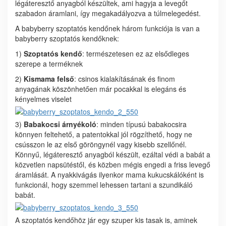
légáteresztő anyagból készültek
, ami hagyja a levegőt
szabadon áramlani, így megakadályozva a túlmelegedést.
A babyberry szoptatós kendőnek három
funkciója is van
a
babyberry szoptatós kendőknek:
1)
Szoptatós kendő
: természetesen ez az elsődleges
szerepe a terméknek
2)
Kismama felső
: csinos kialakításának és finom
anyagának köszönhetően már pocakkal is elegáns és
kényelmes viselet
3)
Babakocsi árnyékoló
: minden típusú babakocsira
könnyen feltehető, a patentokkal jól rögzíthető, hogy ne
csússzon le az első göröngynél vagy kisebb szellőnél.
Könnyű, légáteresztő anyagból készült, ezáltal védi a babát a
közvetlen napsütéstől, és közben mégis engedi a friss levegő
áramlását. A nyakkivágás ilyenkor mama kukucskálóként is
funkcionál, hogy szemmel lehessen tartani a szundikáló
babát.
A szoptatós kendőhöz jár egy szuper kis tasak is, aminek