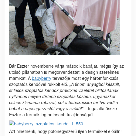
Bár Eszter novemberre várja második babáját, mégis így az
utolsó pillanatban is megörvendezteti a design szerelmes
mamikat. A
babyberry
tervezője most egy háromfunkciós
szoptatós kendővel rukkolt elő.
„
A finom anyagból készült,
stílusos szoptatós kendők praktikus viseletet biztosítanak
nyilvános helyen történő szoptatás közben, ugyanakkor
csinos kismama ruházat, sőt a babakocsira terítve védi a
babát a napsugárzástól vagy a széltől”
– fogalalta össze
Eszter a termék legfontosabb tulajdonságait.
Azt hihetnénk, hogy pofonegyszerű ilyen termékkel előállni,