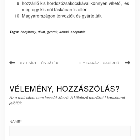
hozzáillő kis hordozózsákocskával könnyen vihető, és
még egy kis női táskában is elfér
Magyarországon tervezték és gyártották
Tags:
babyberry
,
divat
,
gyerek
,
kendő
,
szoptatás
DIY CSÍPTETŐS JÁTÉK
DIY GARÁZS PAPÍRBÓL
VÉLEMÉNY, HOZZÁSZÓLÁS?
Az e-mail címet nem tesszük közzé.
A kötelező mezőket
*
karakterrel
jelöltük
NAME
*