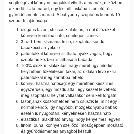
segítségével könnyen magukkal vihetik a mamák, miközben
a kendő tiszta marad, egy kis női táskába is belefér és
gyűrődésmentes marad.
A babyberry szoptatós kendők 10
szuper tulajdonsága:
elegáns fazon, stílusos kialakítás, a női öltözékkel
könnyen kombinálható, semleges színek
3 az 1-ben: kismama felső, szoptatós kendő,
babakocsi árnyékoló
patentokkal könnyen állítható nyakkivágás, hogy
szoptatás közben is láthasd a babádat
100% diszkrét kialakítás: nagy méret, így minden
helyzetben tökéletesen takar, az oldalán lévő extra
patentokkal még zártabbá tehető
könnyű használhatóság: egy méretben készül és
egyszerűen, egy mozdulattal, egy kézzel felvehető,
még szoptatási helyzet váltásakor sem kell forgatni
fazonjának köszönhetően nem csúszik le, mint egy
normál kendő, így nagyobb, mozgékonyabb babák
esetén is nyugodtan, kényelmesen használható
elasztikus, alakítható anyag, hogy kényelmes legyen
finom, puha, könnyen szellőző, mosógépben mosható
és gyűrődésmentes anyagból készült