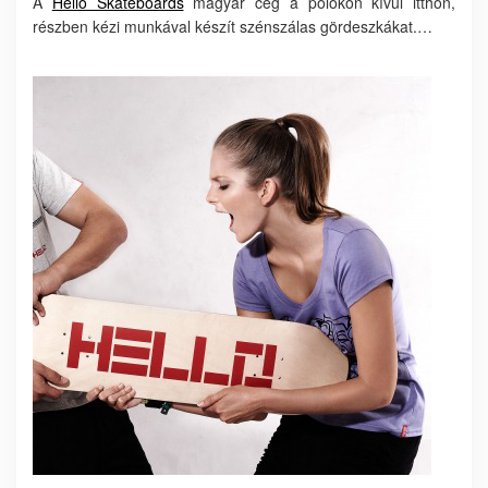
A
Hello Skateboards
magyar cég a pólókon kívül itthon,
részben kézi munkával készít szénszálas gördeszkákat.…