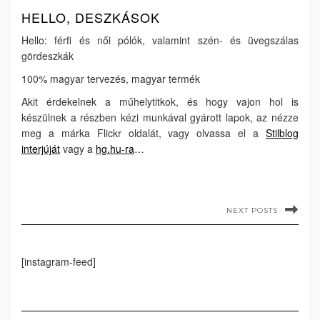
HELLO, DESZKÁSOK
Hello: férfi és női pólók, valamint szén- és üvegszálas
gördeszkák
100% magyar tervezés, magyar termék
Akit érdekelnek a műhelytitkok, és hogy vajon hol is
készülnek a részben kézi munkával gyárott lapok, az nézze
meg a márka Flickr oldalát, vagy olvassa el a
Stilblog
interjúját
vagy a
hg.hu-ra
…
NEXT POSTS
[instagram-feed]