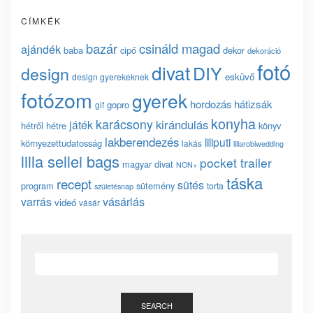
CÍMKÉK
bazár
csináld magad
ajándék
baba
cipő
dekor
dekoráció
fotó
divat
DIY
design
esküvő
design gyerekeknek
fotózom
gyerek
hordozás
hátizsák
gopro
gif
konyha
karácsony
kirándulás
játék
hétről hétre
könyv
lakberendezés
liliputi
környezettudatosság
lakás
lillarobiwedding
lilla sellei bags
pocket trailer
magyar divat
NON+
táska
recept
sütés
program
sütemény
torta
születésnap
vásárlás
varrás
videó
vásár
SEARCH