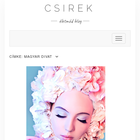
Skip
CSIREK
to
content
életmód blog
Toggle Nav
CÍMKE:
MAGYAR DIVAT