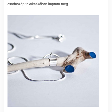
csodaszép textiltáskában kaptam meg.…