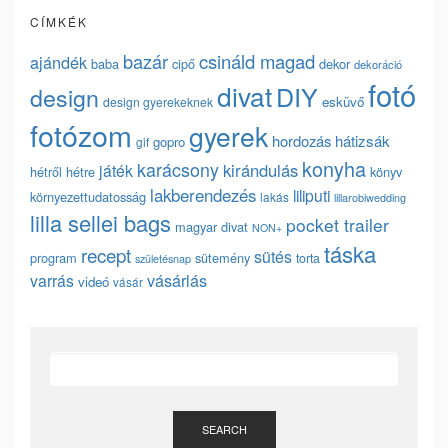
CÍMKÉK
bazár
csináld magad
ajándék
baba
cipő
dekor
dekoráció
fotó
divat
DIY
design
esküvő
design gyerekeknek
fotózom
gyerek
hordozás
hátizsák
gopro
gif
konyha
karácsony
kirándulás
játék
hétről hétre
könyv
lakberendezés
liliputi
környezettudatosság
lakás
lillarobiwedding
lilla sellei bags
pocket trailer
magyar divat
NON+
táska
recept
sütés
program
sütemény
torta
születésnap
vásárlás
varrás
videó
vásár
SEARCH