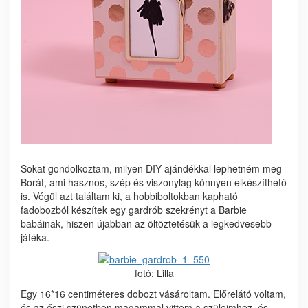
Sokat gondolkoztam, milyen DIY ajándékkal lephetném meg
Borát, ami hasznos, szép és viszonylag könnyen elkészíthető
is. Végül azt találtam ki, a hobbiboltokban kapható
fadobozból készítek egy gardrób szekrényt a Barbie
babáinak, hiszen újabban az öltöztetésük a legkedvesebb
játéka.
fotó: Lilla
Egy 16*16 centiméteres dobozt vásároltam. Előrelátó voltam,
és az őszi szünetben magammal vittem a szüleimhez, és