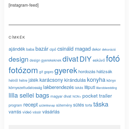
[instagram-feed]
CÍMKÉK
bazár
csináld magad
ajándék
baba
cipő
dekor
dekoráció
fotó
divat
DIY
design
esküvő
design gyerekeknek
fotózom
gyerek
hordozás
hátizsák
gopro
gif
konyha
karácsony
kirándulás
játék
hétről hétre
könyv
lakberendezés
liliputi
környezettudatosság
lakás
lillarobiwedding
lilla sellei bags
pocket trailer
magyar divat
NON+
táska
recept
sütés
program
sütemény
torta
születésnap
vásárlás
varrás
videó
vásár