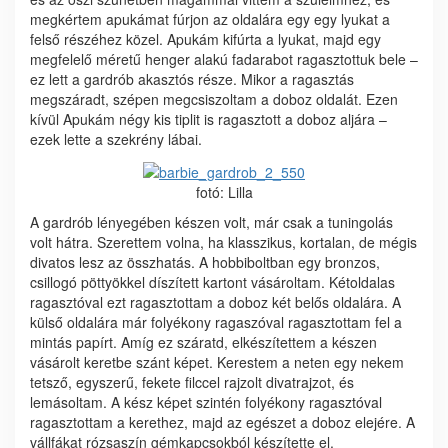
megkértem apukámat fúrjon az oldalára egy egy lyukat a
felső részéhez közel. Apukám kifúrta a lyukat, majd egy
megfelelő méretű henger alakú fadarabot ragasztottuk bele –
ez lett a gardrób akasztós része. Mikor a ragasztás
megszáradt, szépen megcsiszoltam a doboz oldalát. Ezen
kívül Apukám négy kis tiplit is ragasztott a doboz aljára –
ezek lette a szekrény lábai.
fotó: Lilla
A gardrób lényegében készen volt, már csak a tuningolás
volt hátra. Szerettem volna, ha klasszikus, kortalan, de mégis
divatos lesz az összhatás. A hobbiboltban egy bronzos,
csillogó pöttyökkel díszített kartont vásároltam. Kétoldalas
ragasztóval ezt ragasztottam a doboz két belős oldalára. A
külső oldalára már folyékony ragaszóval ragasztottam fel a
mintás papírt. Amíg ez száratd, elkészítettem a készen
vásárolt keretbe szánt képet. Kerestem a neten egy nekem
tetsző, egyszerű, fekete filccel rajzolt divatrajzot, és
lemásoltam. A kész képet szintén folyékony ragasztóval
ragasztottam a kerethez, majd az egészet a doboz elejére. A
vállfákat rózsaszín gémkapcsokból készítette el.