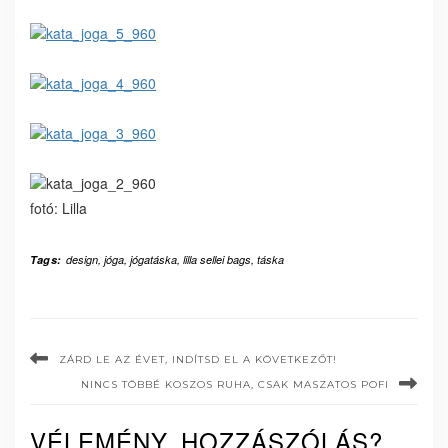
fotó: Lilla
Tags:
design
,
jóga
,
jógatáska
,
lilla sellei bags
,
táska
ZÁRD LE AZ ÉVET, INDÍTSD EL A KÖVETKEZŐT!
NINCS TÖBBÉ KOSZOS RUHA, CSAK MASZATOS POFI
VÉLEMÉNY, HOZZÁSZÓLÁS?