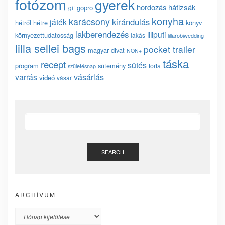
fotózom
gyerek
hordozás
hátizsák
gopro
gif
konyha
karácsony
kirándulás
játék
hétről hétre
könyv
lakberendezés
liliputi
környezettudatosság
lakás
lillarobiwedding
lilla sellei bags
pocket trailer
magyar divat
NON+
táska
recept
sütés
program
sütemény
torta
születésnap
vásárlás
varrás
videó
vásár
SEARCH
ARCHÍVUM
Archívum