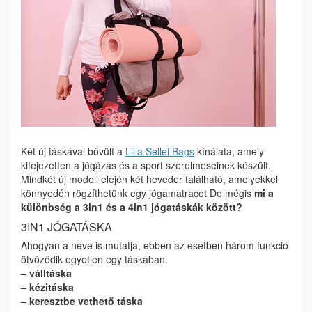
Két új táskával bővült a
Lilla Sellei Bags
kínálata, amely
kifejezetten a jógázás és a sport szerelmeseinek készült.
Mindkét új modell elején két heveder található, amelyekkel
könnyedén rögzíthetünk egy jógamatracot De mégis
mi a
különbség a 3in1 és a 4in1 jógatáskák között?
3IN1 JÓGATÁSKA
Ahogyan a neve is mutatja, ebben az esetben három funkció
ötvöződik egyetlen egy táskában:
– válltáska
– kézitáska
– keresztbe vethető táska