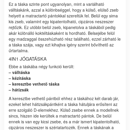
Ez a táska szinte pont ugyanolyan, mint a variálható
válltáskánk, azzal a különbséggel, hogy a külső, elülső zseb
helyett a matractartó pántokkal szereltük fel. Belül egy sima
kis zseb, valamint egy kipatentolható, cipzáros neszeszer
rejtőzik. Ez utóbbi belül zseb, kipanetolva a táskából pedig
akár különálló koktéltáskaként is hordható. Belsejébe felül
egy madzaggal összehúzható rész található, ezzel zárható le
a táska szája, vagy ezt kihajtva igény szerint bővíthető az
űrtartalma.
4IN1 JÓGATÁSKA
Ebbe a táskába négy funkció került:
– válltáska
– kézitáska
– keresztbe vethető táska
– hátizsák
A keresztbe vethető pántból ehhez a táskához két darab jár,
ezeket lehet hátizsákpántként a táska hátuljára erősíteni az
erre szolgáló D-elemekhez. Külső zsebe ennek a modellnek
sincs, hiszen ide kerültek a matractartó pántok. De belül
ennek is van egy kicsi zsebe, és a már ismert kipatentolható,
cipzáros neszeszer is szériatartozék. Ennek a táskának a