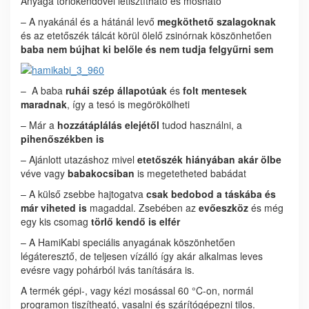
Anyaga törlőkendővel letisztítható és mosható
– A nyakánál és a hátánál levő
megköthető szalagoknak
és az etetőszék tálcát körül ölelő zsinórnak köszönhetően
baba nem bújhat ki belőle és nem tudja felgyűrni sem
– A baba
ruhái szép állapotúak
és
folt mentesek
maradnak
, így a tesó is megörökölheti
– Már a
hozzátáplálás elejétől
tudod használni, a
pihenőszékben is
– Ajánlott utazáshoz mivel
etetőszék hiányában akár ölbe
véve vagy
babakocsiban
is megetetheted babádat
– A külső zsebbe hajtogatva
csak bedobod a táskába és
már viheted is
magaddal. Zsebében az
evőeszköz
és még
egy kis csomag
törlő kendő is elfér
– A HamiKabi speciális anyagának köszönhetően
légáteresztő, de teljesen vízálló így akár alkalmas leves
evésre vagy pohárból ivás tanítására is.
A termék g
épi-, vagy kézi mosással 60 °C-on, normál
programon tiszítheató, vasalni és szárítógépezni tilos.