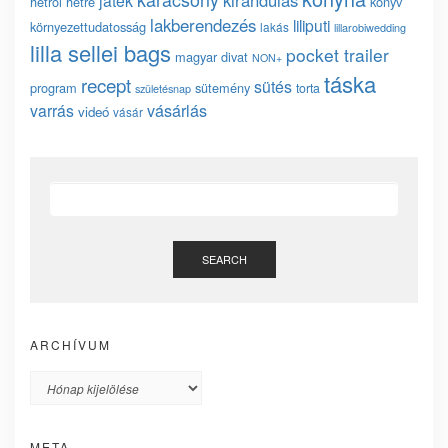
kirándulás
játék
hétről hétre
könyv
lakberendezés
liliputi
környezettudatosság
lakás
lillarobiwedding
lilla sellei bags
pocket trailer
magyar divat
NON+
táska
recept
sütés
program
sütemény
torta
születésnap
vásárlás
varrás
videó
vásár
SEARCH
ARCHÍVUM
Archívum
META