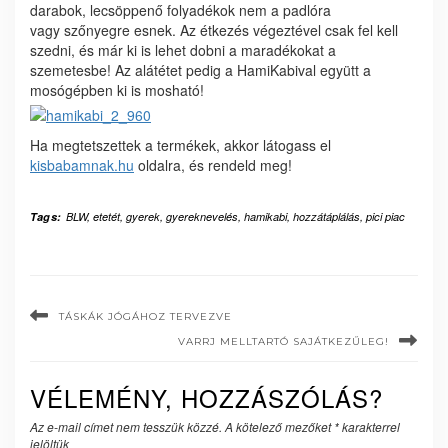
darabok, lecsöppenő folyadékok nem a padlóra
vagy szőnyegre esnek. Az étkezés végeztével csak fel kell
szedni, és már ki is lehet dobni a maradékokat a
szemetesbe! Az alátétet pedig a HamiKabival együtt a
mosógépben ki is mosható!
Ha megtetszettek a termékek, akkor látogass el
kisbabamnak.hu
oldalra, és rendeld meg!
Tags:
BLW
,
etetét
,
gyerek
,
gyereknevelés
,
hamikabi
,
hozzátáplálás
,
pici piac
TÁSKÁK JÓGÁHOZ TERVEZVE
VARRJ MELLTARTÓ SAJÁTKEZŰLEG!
VÉLEMÉNY, HOZZÁSZÓLÁS?
Az e-mail címet nem tesszük közzé.
A kötelező mezőket
*
karakterrel
jelöltük