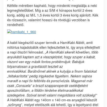
Kétféle méretben kapható, hogy mindenki megtalálja a neki
legmegfelelőbbet. Míg a az S
/M 4 hónapos kortól 2 éves
korig, addig az
M/L 1,5 éves kortól 3 éves korig ajánlott. Kék
és rózsaszín, valamint hosszú és rövidujjú verzióban is
rendelhető.
A kabit kiegészítő szuper termék a HamiKabi Alátét, amit
nótórius kajadobálók ellen fejlesztettek ki, így anya elfelejtheti
a napi ötszöri felmosást.
„A HamiKabi sikerét követően, több
anyukától kaptam azt a visszajelzést, hogy szuper a kabát,
viszont van egy másik fontos problémájuk: Babájuk
folyamatosan a gravitációt teszteli az
ennivalókkal. Barátnőmet akinek a kutyája a finom falatokat
„feltakarította” pedig irigykedve figyeltem. Nekem sajnos
maradt a napi 5x feltörlés és porszívózás. Magamat már
csak „Consuela” a brazil szappanoperák cselédjeként
aposztrofáltam, a földön térdelve ételmaradékokat
szedegetve. Szóval ismét valami megoldásra volt szükség!”
A HabiKabi Alátét
egy 140cm x 140 cm-es anyagból készült
„szőnyeg”, melyet
etetőszék alá tehető, így a lepottyanó étel