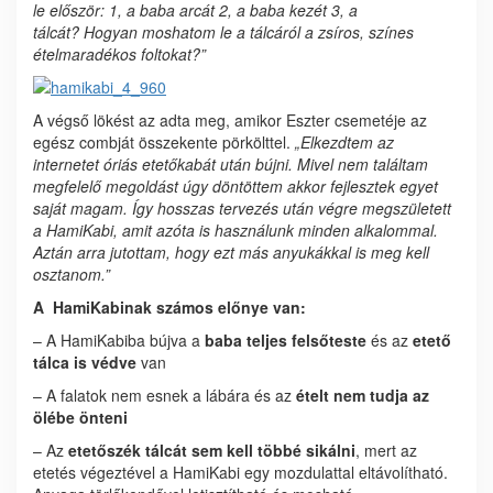
le először: 1, a baba arcát 2, a baba kezét 3, a
tálcát? Hogyan moshatom le a tálcáról a zsíros, színes
ételmaradékos foltokat?”
A végső lökést az adta meg, amikor Eszter csemetéje az
egész combját összekente pörkölttel.
„Elkezdtem az
internetet óriás etetőkabát után bújni. Mivel nem találtam
megfelelő megoldást úgy döntöttem akkor fejlesztek egyet
saját magam. Így hosszas tervezés után végre
megszületett
a HamiKabi, amit azóta is használunk minden alkalommal.
Aztán arra jutottam, hogy ezt más anyukákkal is meg kell
osztanom.”
A HamiKabinak számos előnye van:
– A HamiKabiba bújva a
baba teljes felsőteste
és az
etető
tálca is védve
van
– A falatok nem esnek a lábára és az
ételt nem tudja az
ölébe önteni
– Az
etetőszék tálcát sem kell többé sikálni
, mert az
etetés végeztével a HamiKabi egy mozdulattal eltávolítható.