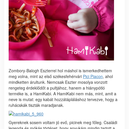
Zombory-Balogh Eszterrel hol máshol is ismerkedhettem
meg volna, mint az első székesfehérvári
Pici Piacon
, ahol
mindketten árultunk. Nemcsak Eszter mosolya vonzott
rengeteg érdeklődőt a pultjához, hanem a hiánypótló
terméke is, a
HamiKabi. A HamiKabi nem más, mint, amit a
neve is mutat: egy kabát hozzátápláláshoz tervezve, hogy a
ruhácskák tiszták maradjanak.
Gyereknek sosem voltam jó evő, picinek meg főleg. Családi
legenda és mókás történet, hogy anyukám mindig tartott a