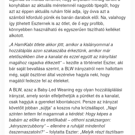
konyhában az aktuális méretemnél nagyobb tipegőt, hogy
azt az éppen aktuális ruhám fölé adja, így óvva azt a
számból kiforduló pürék és banán darabok elől. Na, valahogy
így jöhetett Eszternek is az ötlet, de ő egy profibb,
könnyebben használható és egyszerűen tiszítható kelléket
alkotott.
„A HamiKabi ötlete akkor jött, amikor a kislányommal a
hozzátáplás azon szakaszába érkeztünk, amikor már
etetőszékben ülve a kanalat és ezzel együtt az irányítást
magához ragadva étkezett”
– kezdte a történetet Eszter, aki
bár saját bevallása szerint, a
BLW irányzatról nem hallottam
még, saját ösztönei által vezérelve hagyta neki, hogy
magától fedezze fel az ételeket.
A BLW, azaz a Baby-Led Weaning egy olyan hozzátáplálási
irányzat, amely során elfeljethetjük a püréket és a kanalat,
csak hagyjuk a gyereket kibontakozni. Persze az irányzat
követőit jobban „sújtja” a koszos ruha krízisállapot.
„Napi
szinten tettem fel magamnak a kérdést:
Hogy képes a
babám az előke és etetőkabát – otthoni szakzsargon:
„kényszerzubbony” – ellenére a ruháját mindenhol
összemaszatolni?”
– folytatta Eszter:
„Melyik részt tisztítsam