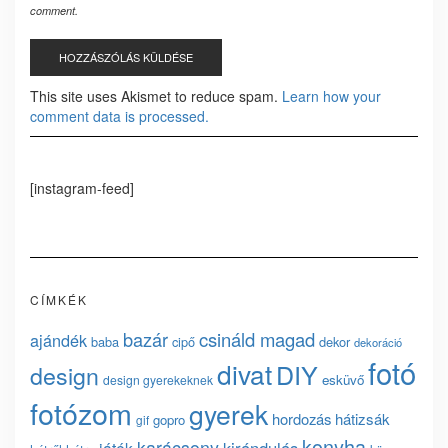
comment.
This site uses Akismet to reduce spam.
Learn how your
comment data is processed.
[instagram-feed]
CÍMKÉK
bazár
csináld magad
ajándék
baba
cipő
dekor
dekoráció
fotó
divat
DIY
design
esküvő
design gyerekeknek
fotózom
gyerek
hordozás
hátizsák
gopro
gif
konyha
karácsony