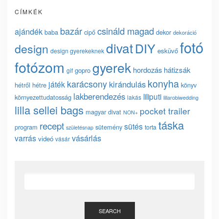
CÍMKÉK
bazár
csináld magad
ajándék
baba
cipő
dekor
dekoráció
fotó
divat
DIY
design
esküvő
design gyerekeknek
fotózom
gyerek
hordozás
hátizsák
gopro
gif
konyha
karácsony
kirándulás
játék
hétről hétre
könyv
lakberendezés
liliputi
környezettudatosság
lakás
lillarobiwedding
lilla sellei bags
pocket trailer
magyar divat
NON+
táska
recept
sütés
program
sütemény
torta
születésnap
vásárlás
varrás
videó
vásár
SEARCH