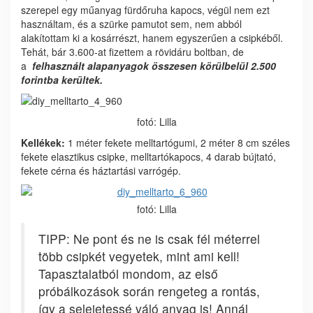
szerepel egy műanyag fürdőruha kapocs, végül nem ezt
használtam, és a szürke pamutot sem, nem abból
alakítottam ki a kosárrészt, hanem egyszerűen a csipkéből.
Tehát, bár 3.600-at fizettem a rövidáru boltban, de
a
felhasznált alapanyagok összesen körülbelül 2.500
forintba kerültek.
fotó: Lilla
Kellékek:
1 méter fekete melltartógumi, 2 méter 8 cm széles
fekete elasztikus csipke, melltartókapocs, 4 darab bújtató,
fekete cérna és háztartási varrógép.
fotó: Lilla
TIPP: Ne pont és ne is csak fél méterrel
több csipkét vegyetek, mint ami kell!
Tapasztalatból mondom, az első
próbálkozások során rengeteg a rontás,
így a selejetessé váló anyag is! Annál