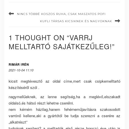
NINCS TÖBBÉ KOSZOS RUHA, CSAK MASZATOS POFI
KUFLI TÁRSAS KICSIKNEK ÉS NAGYOKNAK
1 THOUGHT ON “VARRJ
MELLTARTÓ SAJÁTKEZŰLEG!”
RIMÁR IRÉN
2021-10-04 11:10
kicsit megtévesztő az oldal címe,mert csak csipkemelltartó
készítéséről szól .
nagymellűeknek, az lenne segítség,ha a meglévő,elszakadt
oldalsó,és hátsó részt lehetne cserélni.
nem kérném házilag,hanem fehérneműjavításra szakosodott
varrónő kellene,aki a gyártótól be tudja szerezni a cserére az
„alkatrészt”
tudnának segíteni? a melltartók első része hosszú éve után is