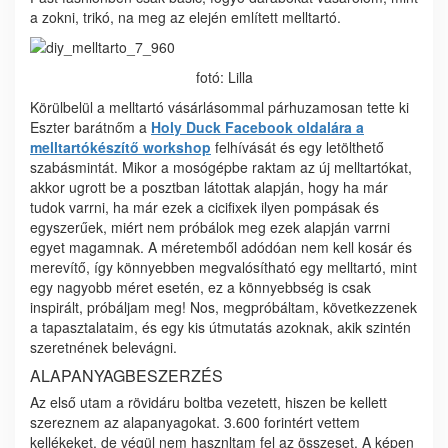
a zokni, trikó, na meg az elején említett melltartó.
fotó: Lilla
Körülbelül a melltartó vásárlásommal párhuzamosan tette ki
Eszter barátnőm a
Holy Duck Facebook oldalára a
melltartókészítő workshop
felhívását és egy letölthető
szabásmintát. Mikor a mosógépbe raktam az új melltartókat,
akkor ugrott be a posztban látottak alapján, hogy ha már
tudok varrni, ha már ezek a cicifixek ilyen pompásak és
egyszerűek, miért nem próbálok meg ezek alapján varrni
egyet magamnak. A méretemből adódóan nem kell kosár és
merevítő, így könnyebben megvalósítható egy melltartó, mint
egy nagyobb méret esetén, ez a könnyebbség is csak
inspirált, próbáljam meg! Nos, megpróbáltam, következzenek
a tapasztalataim, és egy kis útmutatás azoknak, akik szintén
szeretnének belevágni.
ALAPANYAGBESZERZÉS
Az első utam a rövidáru boltba vezetett, hiszen be kellett
szereznem az alapanyagokat. 3.600 forintért vettem
kellékeket, de végül nem hasznltam fel az összeset. A képen