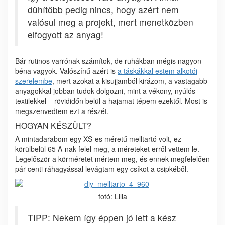
dühítőbb pedig nincs, hogy azért nem
valósul meg a projekt, mert menetközben
elfogyott az anyag!
Bár rutinos varrónak számítok, de ruhákban mégis nagyon
béna vagyok. Valószínű azért is
a táskákkal estem alkotói
szerelembe
, mert azokat a kisujjamból kirázom, a vastagabb
anyagokkal jobban tudok dolgozni, mint a vékony, nyúlós
textilekkel – rövididőn belül a hajamat tépem ezektől. Most is
megszenvedtem ezt a részét.
HOGYAN KÉSZÜLT?
A mintadarabom egy XS-es méretű melltartó volt, ez
körülbelül 65 A-nak felel meg, a méreteket erről vettem le.
Legelőször a körméretet mértem meg, és ennek megfelelően
pár centi ráhagyással levágtam egy csíkot a csipkéből.
fotó: Lilla
TIPP: Nekem így éppen jó lett a kész