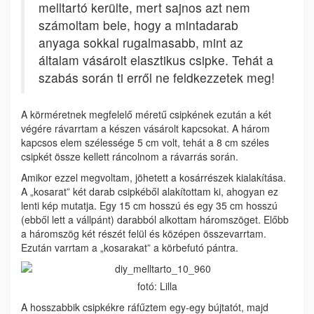
melltartó kerülte, mert sajnos azt nem
számoltam bele, hogy a mintadarab
anyaga sokkal rugalmasabb, mint az
általam vásárolt elasztikus csipke. Tehát a
szabás során ti erről ne feldkezzetek meg!
A körméretnek megfelelő méretű csipkének ezután a két
végére rávarrtam a készen vásárolt kapcsokat. A három
kapcsos elem szélessége 5 cm volt, tehát a 8 cm széles
csipkét össze kellett ráncolnom a rávarrás során.
Amikor ezzel megvoltam, jöhetett a kosárrészek kialakítása.
A „kosarat” két darab csipkéből alakítottam ki, ahogyan ez
lenti kép mutatja. Egy 15 cm hosszú és egy 35 cm hosszú
(ebből lett a vállpánt) darabból alkottam háromszöget. Előbb
a háromszög két részét felül és középen összevarrtam.
Ezután varrtam a „kosarakat” a körbefutó pántra.
fotó: Lilla
A hosszabbik csipkékre ráfűztem egy-egy bújtatót, majd