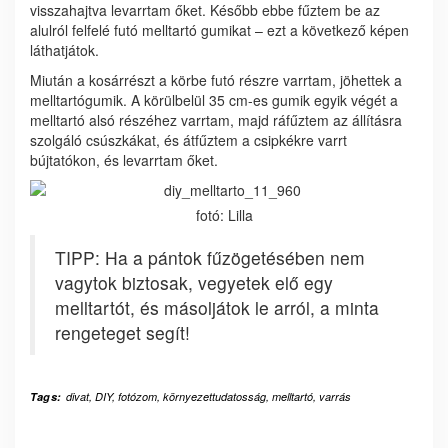
visszahajtva levarrtam őket. Később ebbe fűztem be az
alulról felfelé futó melltartó gumikat – ezt a következő képen
láthatjátok.
Miután a kosárrészt a körbe futó részre varrtam, jöhettek a
melltartógumik. A körülbelül 35 cm-es gumik egyik végét a
melltartó alsó részéhez varrtam, majd ráfűztem az állításra
szolgáló csúszkákat, és átfűztem a csipkékre varrt
bújtatókon, és levarrtam őket.
fotó: Lilla
TIPP: Ha a pántok fűzögetésében nem
vagytok biztosak, vegyetek elő egy
melltartót, és másoljátok le arról, a minta
rengeteget segít!
Tags:
divat
,
DIY
,
fotózom
,
környezettudatosság
,
melltartó
,
varrás