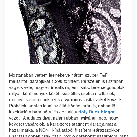
Mostanában vettem leértékelve három szuper F&F
melltartót, darabjukat 1.290 forintért. Persze én is tisztában
vagyok vele, hogy ez irreális rá, és inkább bele se gondolok,
milyen körölmények között készültek ezek a melltartók,
mennyit kereshetnek azok a varrónők, akik ezeket készítik.
Próbálok tudatos lenni az öltözködés terén is, ebben fő
inspirációm barátnőm, Eszter, aki a
Holy Duck blogot
vezeti. A tudatos divat nálam abban nyilvánul meg, hogy
keveset vásárolok, a karakteres statment darabjaimat a
hazai márka, a NON+ kínálatából frissítem leárazásokkor.
Fast fashionben csak basic, fogyó darabokat vásárolom, mint