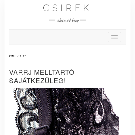
Skip
CSIREK
to
content
életmód blog
Toggle Nav
2019-01-11
VARRJ MELLTARTÓ
SAJÁTKEZŰLEG!