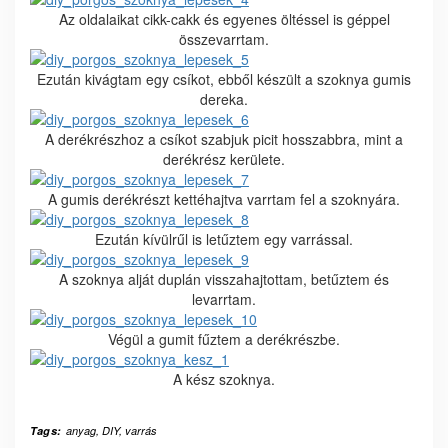
Az oldalaikat cikk-cakk és egyenes öltéssel is géppel
összevarrtam.
Ezután kivágtam egy csíkot, ebből készült a szoknya gumis
dereka.
A derékrészhoz a csíkot szabjuk picit hosszabbra, mint a
derékrész kerülete.
A gumis derékrészt kettéhajtva varrtam fel a szoknyára.
Ezután kívülrűl is letűztem egy varrással.
A szoknya alját duplán visszahajtottam, betűztem és
levarrtam.
Végül a gumit fűztem a derékrészbe.
A kész szoknya.
Tags:
anyag
,
DIY
,
varrás