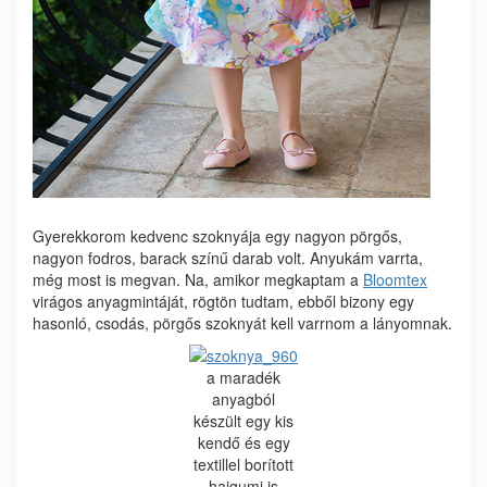
Gyerekkorom kedvenc szoknyája egy nagyon pörgős,
nagyon fodros, barack színű darab volt. Anyukám varrta,
még most is megvan. Na, amikor megkaptam a
Bloomtex
virágos anyagmintáját, rögtön tudtam, ebből bizony egy
hasonló, csodás, pörgős szoknyát kell varrnom a lányomnak.
a maradék
anyagból
készült egy kis
kendő és egy
textillel borított
hajgumi is