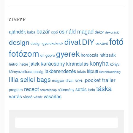
CÍMKÉK
bazár
csináld magad
ajándék
baba
cipő
dekor
dekoráció
fotó
divat
DIY
design
esküvő
design gyerekeknek
fotózom
gyerek
hordozás
hátizsák
gopro
gif
konyha
karácsony
kirándulás
játék
hétről hétre
könyv
lakberendezés
liliputi
környezettudatosság
lakás
lillarobiwedding
lilla sellei bags
pocket trailer
magyar divat
NON+
táska
recept
sütés
program
sütemény
torta
születésnap
vásárlás
varrás
videó
vásár