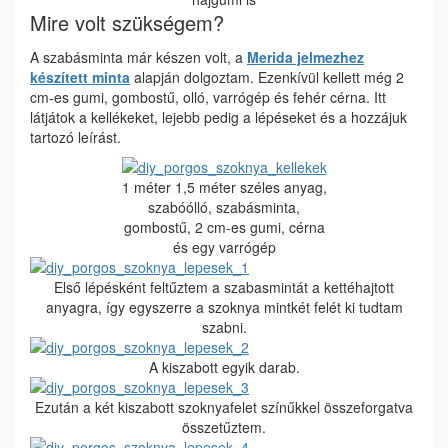
Mire volt szükségem?
A szabásminta már készen volt, a
Merida jelmezhez
készített minta
alapján dolgoztam. Ezenkívül kellett még 2
cm-es gumi, gombostű, olló, varrógép és fehér cérna. Itt
látjátok a kellékeket, lejebb pedig a lépéseket és a hozzájuk
tartozó leírást.
1 méter 1,5 méter széles anyag,
szabóólló, szabásminta,
gombostű, 2 cm-es gumi, cérna
és egy varrógép
Első lépésként feltűztem a szabasmintát a kettéhajtott
anyagra, így egyszerre a szoknya mintkét felét ki tudtam
szabni.
A kiszabott egyik darab.
Ezután a két kiszabott szoknyafelet színűkkel összeforgatva
összetűztem.