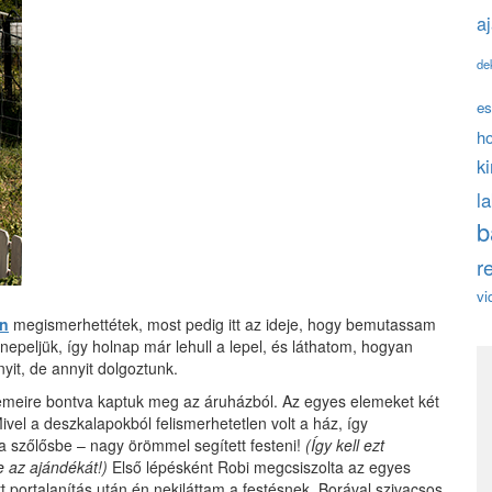
a
de
es
h
k
l
b
r
vi
an
megismerhettétek, most pedig itt az ideje, hogy bemutassam
epeljük, így holnap már lehull a lepel, és láthatom, hogyan
it, de annyit dolgoztunk.
lemeire bontva kaptuk meg az áruházból. Az egyes elemeket két
Mivel a deszkalapokból felismerhetetlen volt a ház, így
a szőlősbe – nagy örömmel segített festeni!
(Így kell ezt
e az ajándékát!)
Első lépésként Robi megcsiszolta az egyes
tt portalanítás után én nekiláttam a festésnek. Borával szivacsos