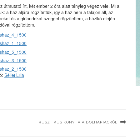
 útmutató írt, két ember 2 óra alatt tényleg végez vele. Mi a
: a ház aljára rögzítettük, így a ház nem a talajon áll, az
peket és a girlandokat szeggel rögzítettem, a házikó elején
ztóval rögzítettem.
tó:
Séllei Lilla
RUSZTIKUS KONYHA A BOLHAPIACRÓL