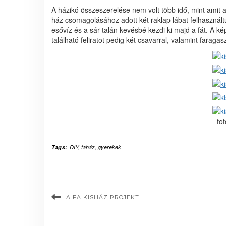
A házikó összeszerelése nem volt több idő, mint amit az
ház csomagolásához adott két raklap lábat felhasználtuk
esővíz és a sár talán kevésbé kezdi ki majd a fát. A ké
található feliratot pedig két csavarral, valamint faragas
fo
Tags:
DIY
,
faház
,
gyerekek
A FA KISHÁZ PROJEKT