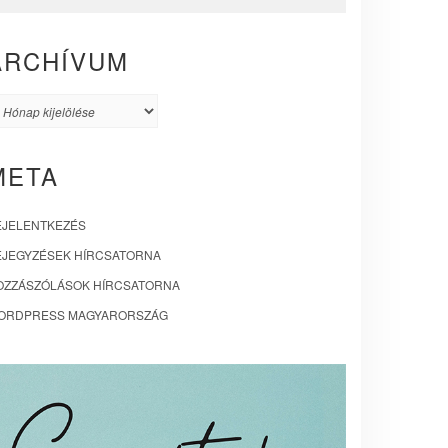
ARCHÍVUM
rchívum
META
EJELENTKEZÉS
EJEGYZÉSEK HÍRCSATORNA
OZZÁSZÓLÁSOK HÍRCSATORNA
ORDPRESS MAGYARORSZÁG