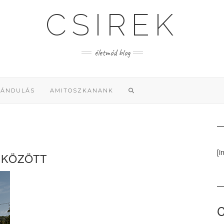
CSIREK
életmód blog
RÁNDULÁS
AMITOSZKANANK
[i
 KÖZÖTT