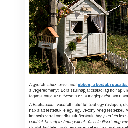
A gyerek faház terveit már
ebben, a korábbi posztb
a végeredményt! Bora szülinapját családilag holnap ünn
fogadja majd az ötévesem ezt a meglepetést, amin anny
A Bauhausban vásárolt natúr faházat egy raklapon, e
nap alatt festettük le egy-egy vékony réteg festékkel. 
könnyűszerrel mondhattuk Borának, hogy kerítés lesz 
csinálni, hazudj az ünnepeltnek, és csináltasd meg vel
oldalak felületét, majd egy seprűvel és ronggyal végze