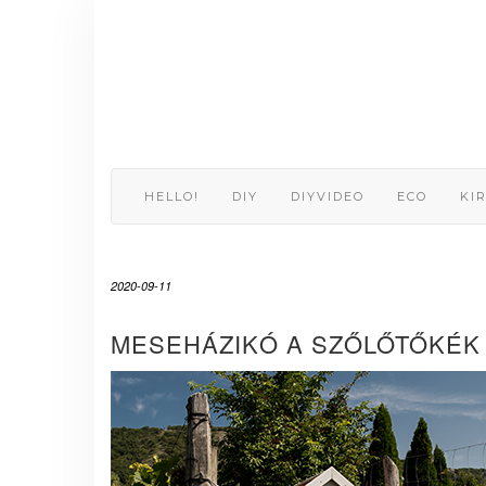
Skip
to
content
HELLO!
DIY
DIYVIDEO
ECO
KI
2020-09-11
MESEHÁZIKÓ A SZŐLŐTŐKÉK