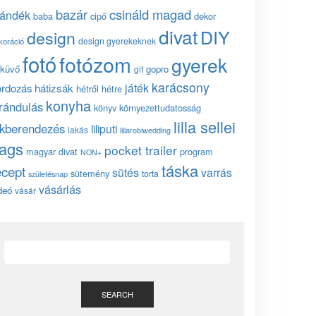
bazár
csináld magad
jándék
baba
cipő
dekor
divat
DIY
design
design gyerekeknek
koráció
fotó
fotózom
gyerek
küvő
gopro
gif
karácsony
játék
ordozás
hátizsák
hétről hétre
konyha
irándulás
könyv
környezettudatosság
lilla sellei
akberendezés
liliputi
lakás
lillarobiwedding
ags
pocket trailer
magyar divat
program
NON+
táska
ecept
sütés
varrás
sütemény
torta
születésnap
vásárlás
deó
vásár
SEARCH