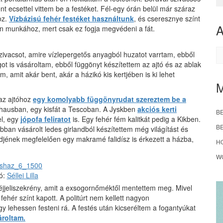
t ecsettel vittem be a festéket. Fél-egy órán belül már száraz
oz.
Vízbázisú fehér festéket használtunk
, és cseresznye színt
yen munkához, mert csak ez fogja megvédeni a fát.
A
zivacsot, amire vízlepergetős anyagból huzatot varrtam, ebből
ot is vásároltam, ebből függönyt készítettem az ajtó és az ablak
, amit akár bent, akár a házikó kis kertjében is ki lehet
 az ajtóhoz
egy komolyabb függönyrudat szereztem be a
auhausban, egy kisfát a Tescoban. A Jyskben
akciós kerti
B
el, egy
jópofa feliratot
is. Egy fehér fém kalitkát pedig a Kikben.
B
bban vásárolt ledes girlandból készítettem még világítást és
ndjének megfelelően egy makramé falidísz is érkezett a házba,
H
W
tó:
Séllei Lilla
 éjjeliszekrény, amit a exsogornőméktől mentettem meg. Mivel
fehér színt kapott. A politúrt nem kellett nagyon
 lehessen festeni rá. A festés után kicseréltem a fogantyúkat
ároltam.