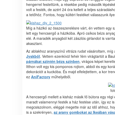
hengerrel festettünk, a résekbe pedig második lépéskén
volt a festék, de azért 24 óra kellett a teljes száradásh
a tetőhöz. Fontos, hogy kültéri festéket válasszunk il
Míg a házikó az összeszerelésre várt, én vettem egy s
lett egy hencsergő a házikóba. Apró csíkos bézs anyag
elé. A maradék anyagból két zászlós girlandot is varrtam
akasztani.
Az ablakhoz aranyszínű vitrázs rudat vásároltam, míg
Jyskből
. Vettem ezenkívül fehér fém virágtartót a B
párnákat szintén bézs színben
, virágos képet kerett
Itthon volt egy kis pomponos rojtom, abból és egy korá
dekorációt a kuckóba. És majd elfelejtettem, a kor tre
ez
AniFactory
műhelyéből.
fo
A hencsergő mellett a kisház másik fő bútora egy régi
maradt valamennyi festék a ház festése után, így ez is 
megcsiszolnom, eléggé megette már az idő ahhoz, hogy
is a szekrényen,
az arany gombokat az Ikeában vás