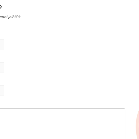
?
rrel jelöltük